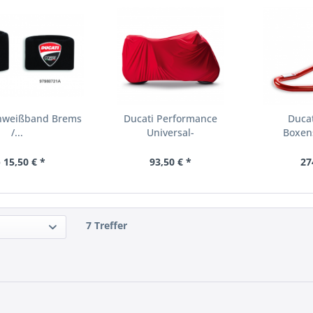
chweißband Brems
Ducati Performance
Ducat
/...
Universal-
Boxen
Motorradabdecktuch
Einar
 15,50 € *
93,50 € *
27
7 Treffer