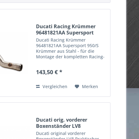
Ducati Racing Krümmer
96481821AA Supersport
950/S
Ducati Racing Krümmer
96481821AA Supersport 950/S
Krümmer aus Stahl - für die
Montage der kompletten Racing-
Einheit an den Euro 5 Modellen
erforderlich. Gemeinsam mit der
143,50 € *
Racing-Auspuffanlage ist er das
unabdingbare Zubehör, um den
Sound...
Vergleichen
Merken
Ducati orig. vorderer
Boxenständer LV8
Ducati original vorderer
Boxenständer LV8 Praktischer,