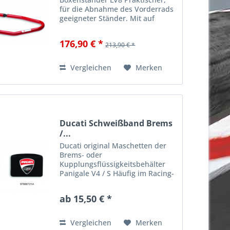
für die Abnahme des Vorderrads
geeigneter Ständer. Mit auf
Lagern montierten Gummirollen.
Optimal in der Ausführung und
176,90 € *
213,90 € *
besonders praktisch. Ein
wesentliches Zubehör - sowohl
im...
Vergleichen
Merken
Ducati Schweißband Brems
/...
Ducati original Maschetten der
Brems- oder
Kupplungsflüssigkeitsbehälter
Panigale V4 / S Häufig im Racing-
Bereich verwendet, wurden sie
entwickelt, um die Karosserie bei
ab 15,50 € *
versehentlichem Auslauf von
Flüssigkeit sowie vor UV-Strahlen
zu...
Vergleichen
Merken