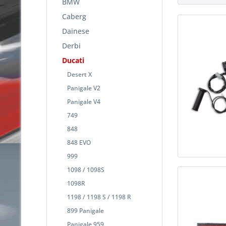
BMW
Caberg
Dainese
Derbi
Ducati
Desert X
Panigale V2
Panigale V4
749
848
848 EVO
999
1098 / 1098S
1098R
1198 / 1198 S / 1198 R
899 Panigale
Panigale 959