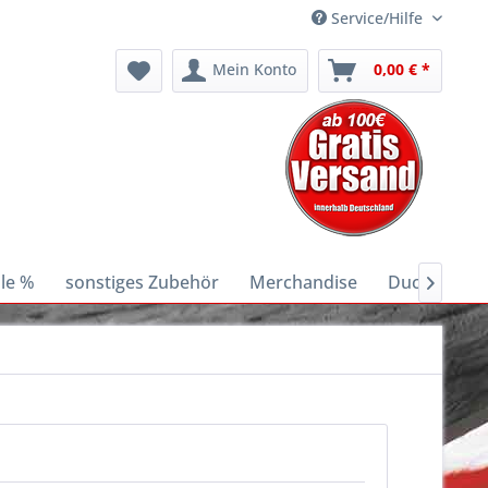
Service/Hilfe
Mein Konto
0,00 € *
le %
sonstiges Zubehör
Merchandise
Ducati E-Bik
