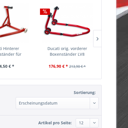
i Hinterer
Ducati orig. vorderer
Ducati
ständer für
Boxenständer LV8
Garagenm
mschwinge
9758
4,50 € *
176,90 € *
207,
213,90 € *
Sortierung:
Artikel pro Seite: