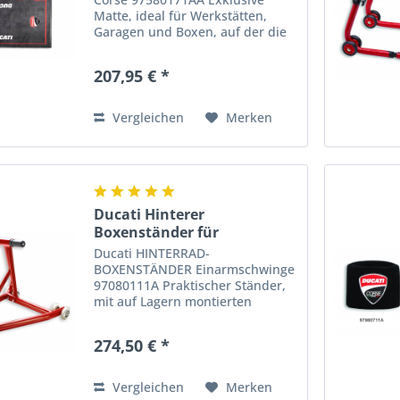
Matte, ideal für Werkstätten,
Garagen und Boxen, auf der die
unverkennbaren Ducati Corse
Farben hervorstechen. Die
207,95 € *
kompakte, strapazierfähige
Oberschicht aus 100 % Polyamid-
Filz...
Vergleichen
Merken
Ducati Hinterer
Boxenständer für
Einarmschwinge
Ducati HINTERRAD-
BOXENSTÄNDER Einarmschwinge
97080111A Praktischer Ständer,
mit auf Lagern montierten
Gummirollen ausgestattet und
für Motorräder mit
274,50 € *
Einarmschwinge geeignet.
Optimal in der Ausführung und
besonders praktisch. Ein...
Vergleichen
Merken