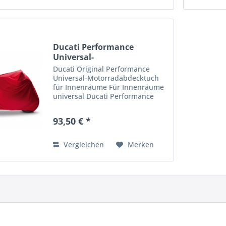
Ducati Performance
Universal-
Motorradabdecktuch
Ducati Original Performance
Universal-Motorradabdecktuch
für Innenräume Für Innenräume
universal Ducati Performance
Ducati-Teilenummer: 967893-AAA
93,50 € *
Vergleichen
Merken