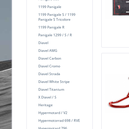
1199 Panigale
1199 Panigale S / 1199
Panigale S Tricolore
1199 Panigale R
Panigale 1299 / S / R
Diavel
Diavel AMG
Diavel Carbon
Diavel Cromo
Diavel Strada
Diavel White Stripe
Diavel Titanium
X Diavel / S
Heritage
Hypermotard / V2
Hypermotorrad 698 / RVE
Hypermotard 796