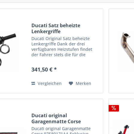
Ducati Satz beheizte
Lenkergriffe
Ducati Original Satz beheizte
Lenkergriffe Dank der drei
verfügbaren Heizstufen findet
der Fahrer stets die für die
aktuelle Witterung geeignetste
Einstellung und kalte Hände sind
341,50 € *
Vergangenheit - damit Sie auch
an kälteren Tagen nicht...
Vergleichen
Merken
Ducati original
Garagenmatte Corse
97580171AA
Ducati original Garagenmatte
Corse 97580171AA Exklusive