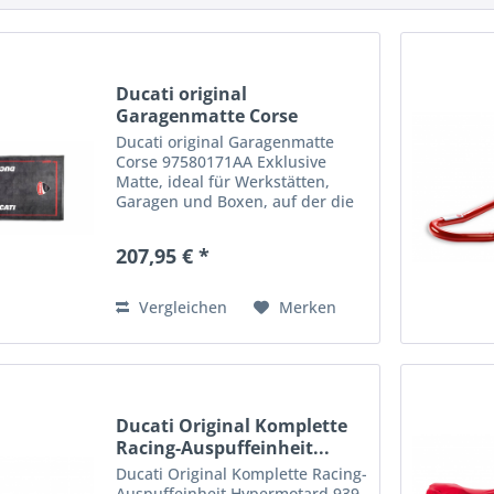
Ducati original
Garagenmatte Corse
97580171AA
Ducati original Garagenmatte
Corse 97580171AA Exklusive
Matte, ideal für Werkstätten,
Garagen und Boxen, auf der die
unverkennbaren Ducati Corse
Farben hervorstechen. Die
207,95 € *
kompakte, strapazierfähige
Oberschicht aus 100 % Polyamid-
Filz...
Vergleichen
Merken
Ducati Original Komplette
Racing-Auspuffeinheit...
Ducati Original Komplette Racing-
Auspuffeinheit Hypermotard 939