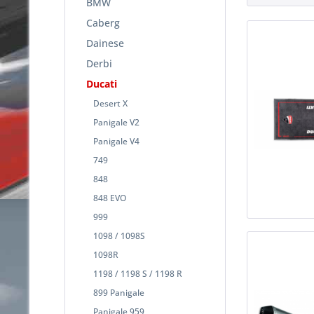
BMW
Caberg
Dainese
Derbi
Ducati
Desert X
Panigale V2
Panigale V4
749
848
848 EVO
999
1098 / 1098S
1098R
1198 / 1198 S / 1198 R
899 Panigale
Panigale 959