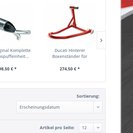
ginal Komplette
Ducati Hinterer
Ducati
spuffeinheit...
Boxenständer für
Garagenm
Einarmschwinge
9758
98,50 € *
274,50 € *
207,
Sortierung:
Artikel pro Seite: