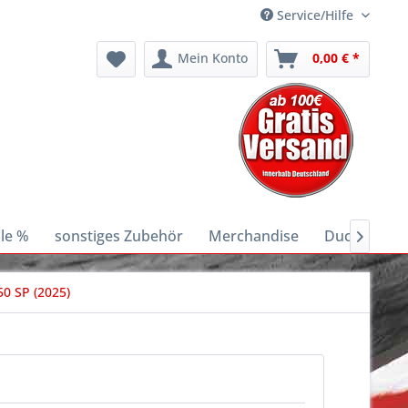
Service/Hilfe
Mein Konto
0,00 € *
le %
sonstiges Zubehör
Merchandise
Ducati E-Bik

0 SP (2025)