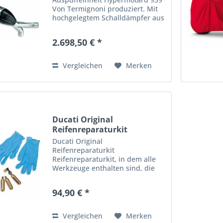
Von Termignoni produziert. Mit
hochgelegtem Schalldämpfer aus
Titan und Endkappe aus
Kohlefaser für einen noch
2.698,50 € *
dynamischeren Aspekt dieses
Motorrads. Die Anlage, im...
Vergleichen
Merken
Ducati Original
Reifenreparaturkit
Ducati Original
Reifenreparaturkit
Reifenreparaturkit, in dem alle
Werkzeuge enthalten sind, die
für eine schnelle, praktische und
DEFINITIVE Reifenreparatur in
94,90 € *
autonomer Weise erforderlich
sind. Dieses Set darf auf keinen
Fall fehlen...
Vergleichen
Merken