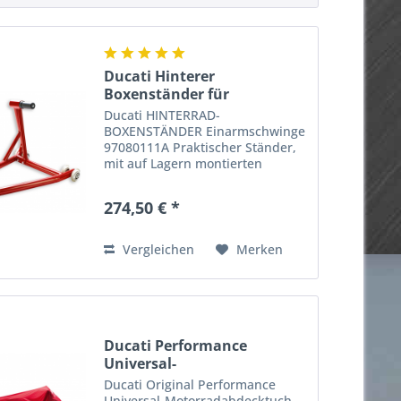
Ducati Hinterer
Boxenständer für
Einarmschwinge
Ducati HINTERRAD-
BOXENSTÄNDER Einarmschwinge
97080111A Praktischer Ständer,
mit auf Lagern montierten
Gummirollen ausgestattet und
für Motorräder mit
274,50 € *
Einarmschwinge geeignet.
Optimal in der Ausführung und
besonders praktisch. Ein...
Vergleichen
Merken
Ducati Performance
Universal-
Motorradabdecktuch
Ducati Original Performance
Universal-Motorradabdecktuch