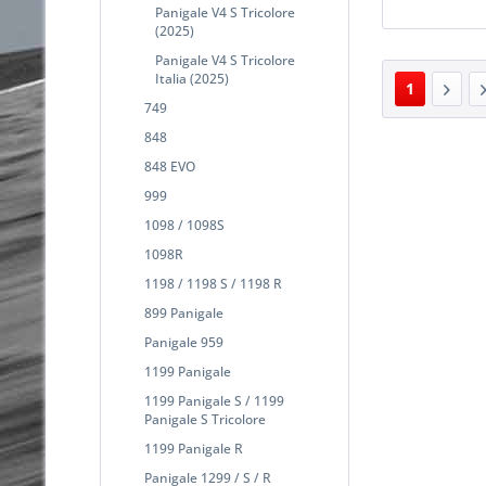
Panigale V4 S Tricolore
(2025)
Panigale V4 S Tricolore
Italia (2025)
1
749
848
848 EVO
999
1098 / 1098S
1098R
1198 / 1198 S / 1198 R
899 Panigale
Panigale 959
1199 Panigale
1199 Panigale S / 1199
Panigale S Tricolore
1199 Panigale R
Panigale 1299 / S / R