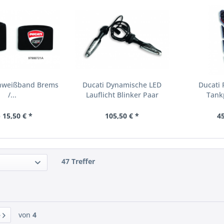
chweißband Brems
Ducati Dynamische LED
Ducati
/...
Lauflicht Blinker Paar
Tank
 15,50 € *
105,50 € *
45
47 Treffer
von
4