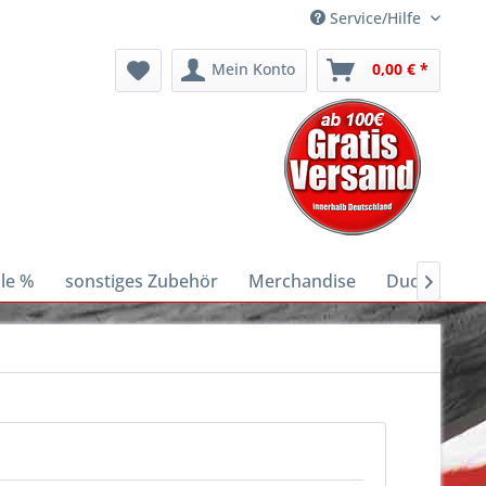
Service/Hilfe
Mein Konto
0,00 € *
le %
sonstiges Zubehör
Merchandise
Ducati E-Bik
