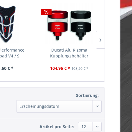
 Performance
Ducati Alu Rizoma
Ducati 
pad V4 / S
Kupplungsbehälter
Trocke
schwarz...
,50 € *
104,95 € *
231,
108,50 € *
Sortierung:
Artikel pro Seite: