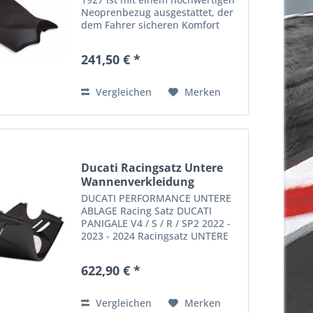
Neoprenbezug ausgestattet, der
dem Fahrer sicheren Komfort
bietet und zugleich ein
ausgezeichnetes Haltgefühl
241,50 € *
vermittelt. Das durchdachte Profil
der Ducati Fahrersitzbank...
Vergleichen
Merken
Ducati Racingsatz Untere
Wannenverkleidung
DUCATI PERFORMANCE UNTERE
ABLAGE Racing Satz DUCATI
PANIGALE V4 / S / R / SP2 2022 -
2023 - 2024 Racingsatz UNTERE
WANNE 1927 - passend für
Panigale V4 wird benötigt auf der
622,90 € *
Rennstrecke. Jetzt bestellen bei
MOTOBIKE Motorradshop Frank...
Vergleichen
Merken