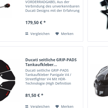
VORDERRADGABEL Aus der
Verbindung des unverkennbaren
Ducati Designs mit der Erfahrung
von Rizoma ist ein edles
Zubehörteil aus hochwertigem,
179,50 € *
eloxiertem Aluminium
entstanden, das die Gabel bei
einem Sturz...
Vergleichen
Merken
Ducati seitliche GRIP-PADS
Tankaufkleber...
Ducati seitliche GRIP-PADS
Tankaufkleber Panigale V4 /
Streetfighter V4 Mit HDR-
Technologie (High Definition
Rubber) gefertigter Schutz mit
hoher Haftfunktion. Das
81,50 € *
exklusive Design
der Sechskantform steigert den
Grip an der Kombi des...
Vergleichen
Merken