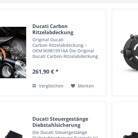
Ducati Carbon
Ritzelabdeckung
Streetfighter V4 / S
Original Ducati
Carbon‑Ritzelabdeckung –
OEM 96981991AA Die Original
Ducati Carbon‑Ritzelabdeckung
mit der Artikelnummer
96981991AA ist ein hochwertiges
261,90 € *
Performance‑Zubehör aus
echtem Carbon‑Faser‑Material ,
entworfen, um die vordere...
Vergleichen
Merken
Ducati Steuergestänge
Diebstahlsicherung
Die Ducati Steuergestänge
Diebstahlsicherung Panigale ist