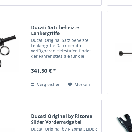
Ducati Satz beheizte
Lenkergriffe
Ducati Original Satz beheizte
Lenkergriffe Dank der drei
verfügbaren Heizstufen findet
der Fahrer stets die für die
aktuelle Witterung geeignetste
Einstellung und kalte Hände sind
341,50 € *
Vergangenheit - damit Sie auch
an kälteren Tagen nicht...
Vergleichen
Merken
Ducati Original by Rizoma
Slider Vorderradgabel
Ducati Original by Rizoma SLIDER