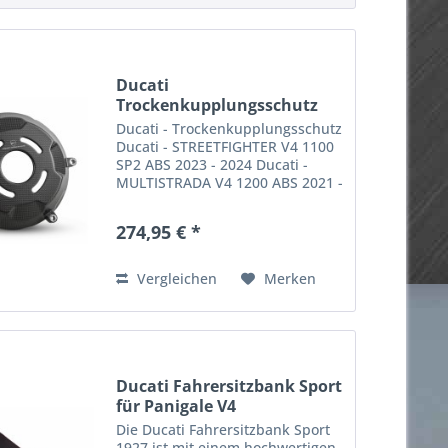
Ducati
Trockenkupplungsschutz
Panigale V4 1100
Ducati - Trockenkupplungsschutz
Ducati - STREETFIGHTER V4 1100
SP2 ABS 2023 - 2024 Ducati -
MULTISTRADA V4 1200 ABS 2021 -
2024 Ducati - STREETFIGHTER V4
1100 ABS 2020 - 2021 Ducati -
274,95 € *
Multistrada V4 RS 2024 - 2024
Ducati - MULTISTRADA V4...
Vergleichen
Merken
Ducati Fahrersitzbank Sport
für Panigale V4
Die Ducati Fahrersitzbank Sport
1927 ist mit einem hochwertigen