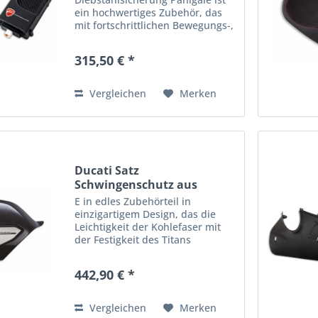
ein hochwertiges Zubehör, das
mit fortschrittlichen Bewegungs-,
Manipulations- und
Hebesensoren ausgestattet ist.
315,50 € *
Diese innovative Ducati
Steuergestänge
Diebstahlsicherung...
Vergleichen
Merken
Ducati Satz
Schwingenschutz aus
Kohlefaser und...
E in edles Zubehörteil in
einzigartigem Design, das die
Leichtigkeit der Kohlefaser mit
der Festigkeit des Titans
kombiniert, um beim
Ausrutschen auf der Fahrbahn
442,90 € *
wirksamen Schutz zu bieten und
den Look des Motorrads mit
einem Element zu...
Vergleichen
Merken