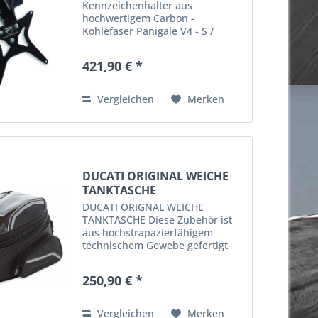
Kennzeichenhalter aus
hochwertigem Carbon -
Kohlefaser Panigale V4 - S /
Streetfighter Verleiht dem
Heckbereich des Motorrads
421,90 € *
einen aggressiven Stil. Die
Kohlefaser und die kürzere Linie
betonen seine Ästhetik...
Vergleichen
Merken
DUCATI ORIGINAL WEICHE
TANKTASCHE
DUCATI ORIGNAL WEICHE
TANKTASCHE Diese Zubehör ist
aus hochstrapazierfähigem
technischem Gewebe gefertigt
und für die Gewährleistung der
maximalen Stabilität, auch bei
250,90 € *
hoher Geschwindigkeit,
konzipiert.
Vergleichen
Merken