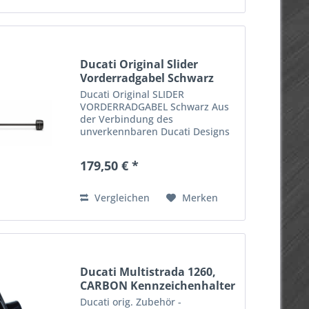
Ducati Original Slider
Vorderradgabel Schwarz
Ducati Original SLIDER
VORDERRADGABEL Schwarz Aus
der Verbindung des
unverkennbaren Ducati Designs
mit der Erfahrung von Rizoma ist
ein edles Zubehörteil
179,50 € *
aus hochwertigem, eloxiertem
Aluminium entstanden, das die
Gabel bei einem Sturz...
Vergleichen
Merken
Ducati Multistrada 1260,
CARBON Kennzeichenhalter
Ducati orig. Zubehör -