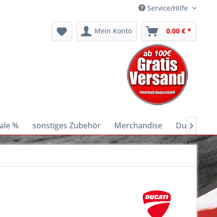
Service/Hilfe
Mein Konto
0,00 € *
ale %
sonstiges Zubehör
Merchandise
Ducati E-Bi
