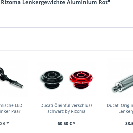
y Rizoma Lenkergewichte Aluminium Rot"
amische LED
Ducati Öleinfüllverschluss
Ducati Origi
linker Paar
schwarz by Rizoma
Lenker
0 € *
60,50 € *
33,