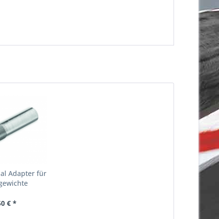
nal Adapter für
gewichte
50 € *