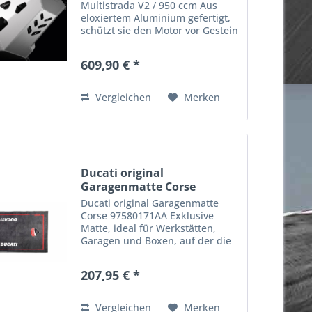
Multistrada V2 / 950 ccm Aus
eloxiertem Aluminium gefertigt,
schützt sie den Motor vor Gestein
und eventuellen Schlägen.
Passend für: MULTISTRADA 950,
609,90 € *
MULTISTRADA 950 S,
MULTISTRADA 950 S Spoked
wheels...
Vergleichen
Merken
Ducati original
Garagenmatte Corse
97580171AA
Ducati original Garagenmatte
Corse 97580171AA Exklusive
Matte, ideal für Werkstätten,
Garagen und Boxen, auf der die
unverkennbaren Ducati Corse
Farben hervorstechen. Die
207,95 € *
kompakte, strapazierfähige
Oberschicht aus 100 % Polyamid-
Filz...
Vergleichen
Merken