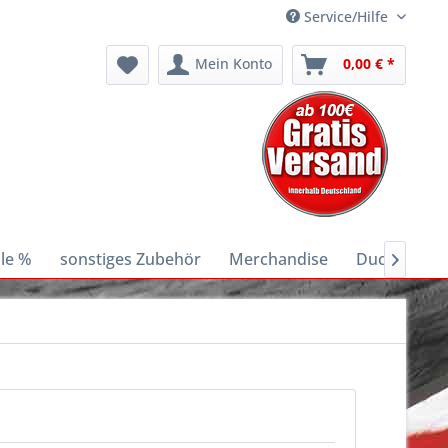
Service/Hilfe
Mein Konto
0,00 € *
le %
sonstiges Zubehör
Merchandise
Ducati E-Bik
