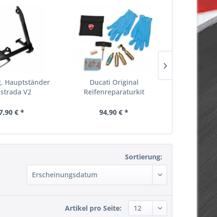
g. Hauptständer
Ducati Original
orig.
istrada V2
Reifenreparaturkit
WINDSCH
DUC
7,90 € *
94,90 € *
352,
Sortierung:
Artikel pro Seite: