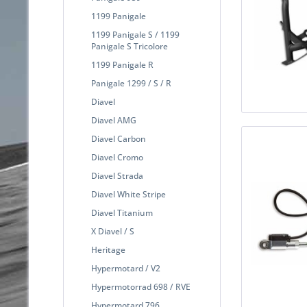
1199 Panigale
1199 Panigale S / 1199
Panigale S Tricolore
1199 Panigale R
Panigale 1299 / S / R
Diavel
Diavel AMG
Diavel Carbon
Diavel Cromo
Diavel Strada
Diavel White Stripe
Diavel Titanium
X Diavel / S
Heritage
Hypermotard / V2
Hypermotorrad 698 / RVE
Hypermotard 796