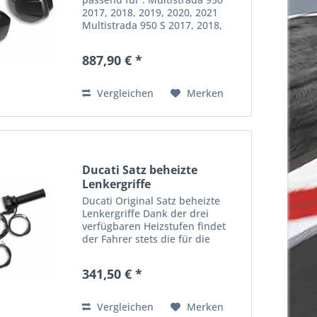
2017, 2018, 2019, 2020, 2021
Multistrada 950 S 2017, 2018,
2019, 2020, 2021 Multistrada V2
2022, 2023, 2024 Multistrada V2 S
887,90 € *
2022, 2023, 2024 Multistrada
1200 2015, 2016, 2017...
Vergleichen
Merken
Ducati Satz beheizte
Lenkergriffe
Ducati Original Satz beheizte
Lenkergriffe Dank der drei
verfügbaren Heizstufen findet
der Fahrer stets die für die
aktuelle Witterung geeignetste
Einstellung und kalte Hände sind
341,50 € *
Vergangenheit - damit Sie auch
an kälteren Tagen nicht...
Vergleichen
Merken