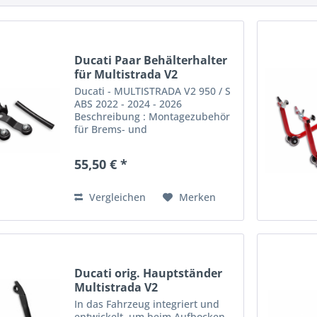
Ducati Paar Behälterhalter
für Multistrada V2
Ducati - MULTISTRADA V2 950 / S
ABS 2022 - 2024 - 2026
Beschreibung : Montagezubehör
für Brems- und
Kupplungsflüssigkeitsbehälter –
Präzision von Rizoma Dieses
55,50 € *
Zubehör wurde speziell für die
Montage der Brems- und...
Vergleichen
Merken
Ducati orig. Hauptständer
Multistrada V2
In das Fahrzeug integriert und
entwickelt, um beim Aufbocken