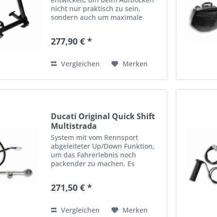
nicht nur praktisch zu sein,
sondern auch um maximale
Stabilität zu gewährleisten. Das
unverzichtbare Zubehör für den
277,90 € *
Touring-Einsatz.
Applikationsmöglichkeiten:
MULTISTRADA...
Vergleichen
Merken
Ducati Original Quick Shift
Multistrada
System mit vom Rennsport
abgeleiteter Up/Down Funktion,
um das Fahrerlebnis noch
packender zu machen. Es
ermöglicht das Schalten von
Gängen auf und ab, ohne die
271,50 € *
Kupplung zu benutzen und ohne
das Gaspedal zu reduzieren,
wodurch die...
Vergleichen
Merken