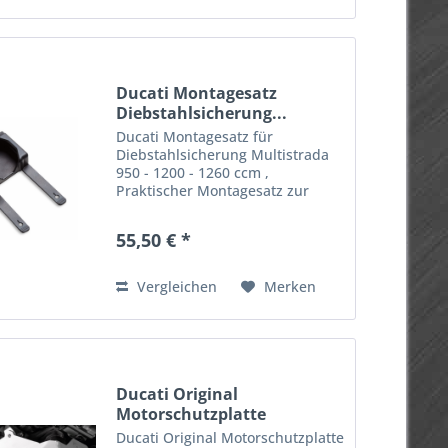
Ducati Montagesatz
Diebstahlsicherung...
Ducati Montagesatz für
Diebstahlsicherung Multistrada
950 - 1200 - 1260 ccm ,
Praktischer Montagesatz zur
Montage der Diebstahlsicherung.
Passend für: MULTISTRADA 950,
55,50 € *
MULTISTRADA 950 S,
MULTISTRADA 950 S Spoked
wheels MULTISTRADA 1200 S...
Vergleichen
Merken
Ducati Original
Motorschutzplatte
Multistrada...
Ducati Original Motorschutzplatte