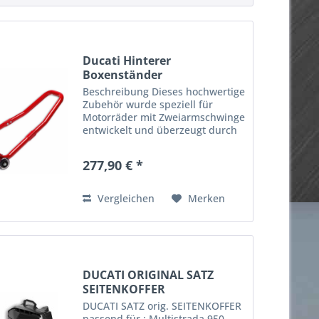
Ducati Hinterer
Boxenständer
Zweiarmschwinge
Beschreibung Dieses hochwertige
Zubehör wurde speziell für
Motorräder mit Zweiarmschwinge
entwickelt und überzeugt durch
seine praxisorientierte, sichere
Konstruktion . Es wird inklusive
277,90 € *
eines Distanzstücks für M8-
Schrauben geliefert,...
Vergleichen
Merken
DUCATI ORIGINAL SATZ
SEITENKOFFER
MULTISTRADA
DUCATI SATZ orig. SEITENKOFFER
passend für : Multistrada 950