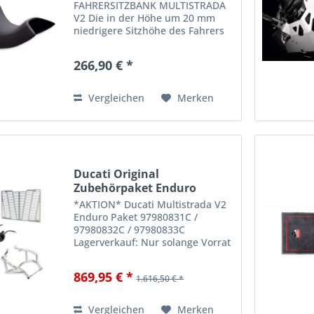
FAHRERSITZBANK MULTISTRADA
V2 Die in der Höhe um 20 mm
niedrigere Sitzhöhe des Fahrers
erleichtert das Abstützen mit den
Füßen am Boden und garantiert
266,90 € *
so mehr Stabilität, Sicherheit und
einen optimalen Komfort.
Neben...
Vergleichen
Merken
Ducati Original
Zubehörpaket Enduro
Multistrada...
*AKTION* Ducati Multistrada V2
Enduro Paket 97980831C /
97980832C / 97980833C
Lagerverkauf: Nur solange Vorrat
reicht ! Ducati Original
Zubehörpaket Enduro
869,95 € *
1.616,50 € *
Multistrada V2 / 950 ccm Vom
Asphalt bis hin zum Schotterweg
- nichts kann den...
Vergleichen
Merken