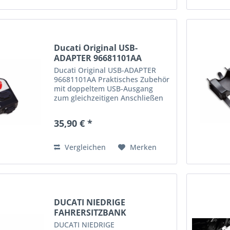
Ducati Original USB-
ADAPTER 96681101AA
Ducati Original USB-ADAPTER
96681101AA Praktisches Zubehör
mit doppeltem USB-Ausgang
zum gleichzeitigen Anschließen
von zwei Geräten. Erhalt der
Ladung der Fahrzeugbatterie
35,90 € *
durch automatische Abschaltung
und wetterfest dank der...
Vergleichen
Merken
DUCATI NIEDRIGE
FAHRERSITZBANK
MULTISTRADA V2
DUCATI NIEDRIGE