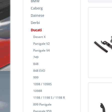
BMW
Caberg
Dainese
Derbi
Ducati
Desert X
Panigale V2
Panigale V4
749
848
848 EVO
999
1098 / 1098S
1098R
1198 / 1198 S / 1198 R
899 Panigale
Panigale 959