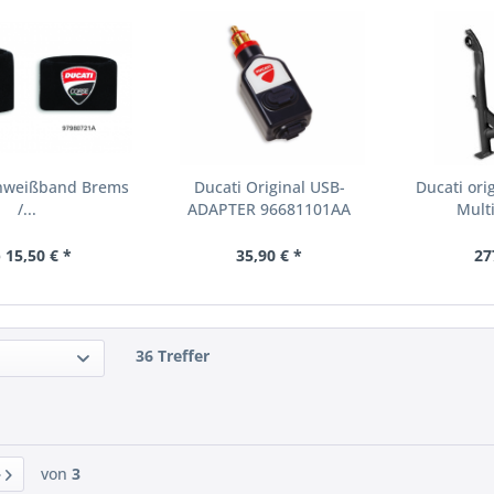
chweißband Brems
Ducati Original USB-
Ducati ori
/...
ADAPTER 96681101AA
Mult
 15,50 € *
35,90 € *
27
36 Treffer
von
3