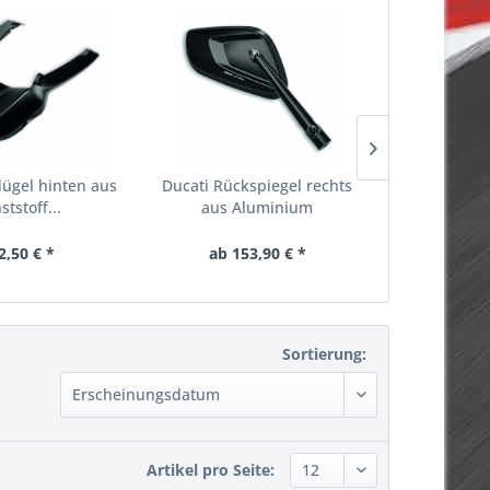
lügel hinten aus
Ducati Rückspiegel rechts
Ducati Rizo
ststoff...
aus Aluminium
links au
2,50 € *
ab 153,90 € *
ab 15
Sortierung:
Artikel pro Seite: