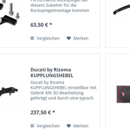
diesem Zubehör für die
Rückspiegelmontage kommen
das unverkennbare Ducati
Design und die Erfahrung von
63,50 € *
Rizoma auf einen Nenner. Aus
Aluminium mit hochwertiger
Eloxierung,...
Vergleichen
Merken
Ducati by Rizoma
KUPPLUNGSHEBEL
einstellbar mit...
Ducati by Rizoma
KUPPLUNGSHEBEL einstellbar mit
Gelenk Mit 3D-Bearbeitung
gefertigt und durch eine typisch
sportliche Linie geprägt. Mit
Gelenk und einstellbar - für eine
237,50 € *
geringere Bruchgefahr. Die
Faktoren Leichtigkeit und
Aerodynamik...
Vergleichen
Merken