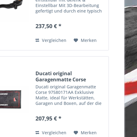
Einstellbar Mit 3D-Bearbeitung
gefertigt und durch eine typisch
sportliche Linie geprägt. Mit
Gelenk und einstellbar - für eine
237,50 € *
geringere Bruchgefahr. Die
Faktoren Leichtigkeit und...
Vergleichen
Merken
Ducati original
Garagenmatte Corse
97580171AA
Ducati original Garagenmatte
Corse 97580171AA Exklusive
Matte, ideal für Werkstätten,
Garagen und Boxen, auf der die
unverkennbaren Ducati Corse
Farben hervorstechen. Die
207,95 € *
kompakte, strapazierfähige
Oberschicht aus 100 % Polyamid-
Filz...
Vergleichen
Merken