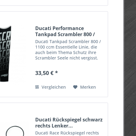
Ducati Performance
Tankpad Scrambler 800 /
1100
Ducati Tankpad Scrambler 800 /
1100 ccm Essentielle Linie, die
auch beim Thema Schutz ihre
Scrambler Seele nicht vergisst.
Ducati Tankpad Scrambler 800 -
1100 ccm Tankschutz wird
33,50 € *
aufgeklebt und kann vor kratzer
am Tank schützen ....
Vergleichen
Merken
Ducati Rückspiegel schwarz
rechts Lenker...
Ducati Race Rückspiegel rechts