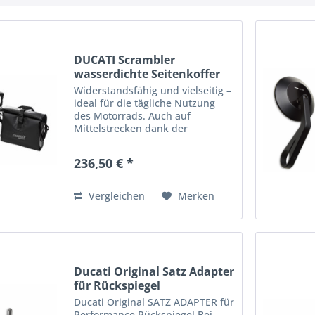
DUCATI Scrambler
wasserdichte Seitenkoffer
Widerstandsfähig und vielseitig –
ideal für die tägliche Nutzung
des Motorrads. Auch auf
Mittelstrecken dank der
Ladekapazität und Waterproof-
Materialien unverzichtbar.
236,50 € *
Applikationsmöglichkeiten ICON
DARK (MY 2020,2021,2022), CAFE
RACER...
Vergleichen
Merken
Ducati Original Satz Adapter
für Rückspiegel
Ducati Original SATZ ADAPTER für
Performance Rückspiegel Bei