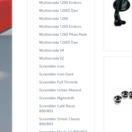
Multistrada 1200 Enduro
Multistrada 1200S Dair
Multistrada 1260
Multistrada 1260 Enduro
Multistrada 1260 Pikes Peak
Multistrada 1260S Dair
Multistrada V4
Multistrada V2
Scrambler Icon
Scrambler Icon Dark
Scrambler Full Throttle
Scrambler Urban Motard
Scrambler Nightshift
Scrambler Café Racer
800/803
Scrambler Street Classic
800/803
Scrambler Mach 2.0 800/803