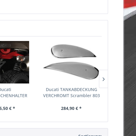
Ducati
Ducati TANKABDECKUNG
Ducati Ori
ICHENHALTER
VERCHROMT Scrambler 803
Gepäcktr
 Scrambler 803
5,50 € *
284,90 € *
284,