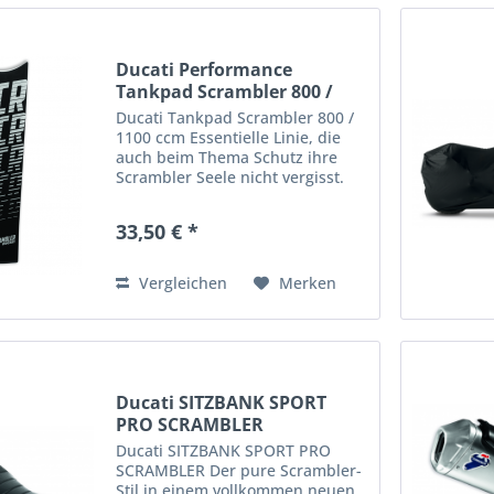
Ducati Performance
Tankpad Scrambler 800 /
1100
Ducati Tankpad Scrambler 800 /
1100 ccm Essentielle Linie, die
auch beim Thema Schutz ihre
Scrambler Seele nicht vergisst.
Ducati Tankpad Scrambler 800 -
1100 ccm Tankschutz wird
33,50 € *
aufgeklebt und kann vor kratzer
am Tank schützen ....
Vergleichen
Merken
Ducati SITZBANK SPORT
PRO SCRAMBLER
Ducati SITZBANK SPORT PRO
SCRAMBLER Der pure Scrambler-
Stil in einem vollkommen neuen