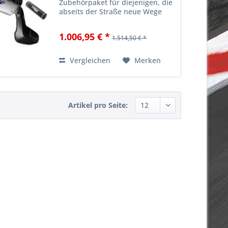
Zubehörpaket für diejenigen, die
abseits der Straße neue Wege
entdecken möchten. Das Paket
wurde von den
1.006,95 € *
1.514,50 € *
Wüstenlandschaften Kaliforniens
und Mexikos inspiriert, wo das
legendäre Baja...
Vergleichen
Merken
Artikel pro Seite: