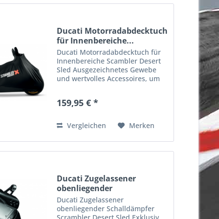
Ducati Motorradabdecktuch
für Innenbereiche...
Ducati Motorradabdecktuch für
Innenbereiche Scambler Desert
Sled Ausgezeichnetes Gewebe
und wertvolles Accessoires, um
das Juwel auf zwei Rädern vor
Staub und Kratzern zu schützen.
159,95 € *
Artikelnummer: 97580081A
Vergleichen
Merken
Ducati Zugelassener
obenliegender
Schalldämpfer...
Ducati Zugelassener
obenliegender Schalldämpfer
Scrambler Desert Sled Exklusiv