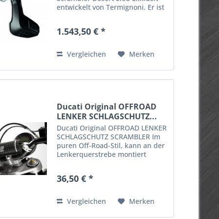
entwickelt von Termignoni. Er ist
das ideale Zubehör, um Ihrer
Desert Sled einen aggressiven
1.543,50 € *
und eingehenden Off-Road-Look
zu verleihen! Anmerkungen :
Nicht...
Vergleichen
Merken
Ducati Original OFFROAD
LENKER SCHLAGSCHUTZ...
Ducati Original OFFROAD LENKER
SCHLAGSCHUTZ SCRAMBLER Im
puren Off-Road-Stil, kann an der
Lenkerquerstrebe montiert
werden und schützt vor
eventuellen Stößen. Ein Element,
36,50 € *
das die Enduro-Seele der
Scrambler unterstreicht.
Anmerkungen:...
Vergleichen
Merken