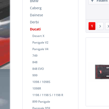
Filtern
BMW
Caberg
Dainese
Derbi
1
Ducati
Desert X
Panigale V2
Panigale V4
749
848
848 EVO
999
1098 / 1098S
1098R
1198 / 1198 S / 1198 R
899 Panigale
Panigale 959