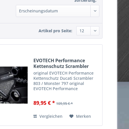
Sortierung:
Artikel pro Seite:
EVOTECH Performance
Kettenschutz Scrambler
803...
original EVOTECH Performance
Kettenschutz Ducati Scrambler
803 / Monster 797 original
EVOTECH Performance
Kettenschutz Kettenschutz aus
höchster Qualität Passend für
89,95 € *
109,95 € *
alle Ducati Scrambler 803 ccm
Modelle ab Baujahr 2015 - 2024 &
passend...
Vergleichen
Merken