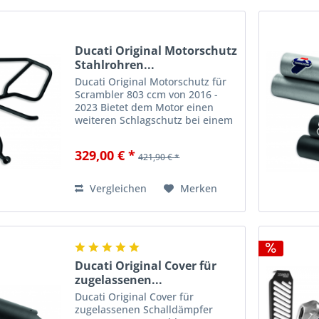
Ducati Original Motorschutz
Stahlrohren...
Ducati Original Motorschutz für
Scrambler 803 ccm von 2016 -
2023 Bietet dem Motor einen
weiteren Schlagschutz bei einem
Einsatz des Motorrads auf
unebenen Strecken Scrambler
329,00 € *
421,90 € *
Icon 2017, 2018, 2019, 2020, 2021,
2022 Scrambler Cafe Racer...
Vergleichen
Merken
Ducati Original Cover für
zugelassenen...
Ducati Original Cover für
zugelassenen Schalldämpfer