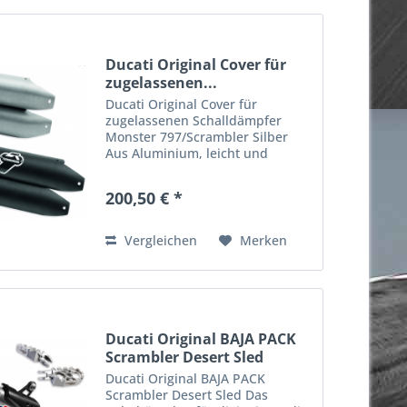
Ducati Original Cover für
zugelassenen...
Ducati Original Cover für
zugelassenen Schalldämpfer
Monster 797/Scrambler Silber
Aus Aluminium, leicht und
leistungsstark, vervollständigen
sie die Auspuffanlage von
200,50 € *
Termignoni in der Farbe, die am
besten zu Ihrem Motorrad passt.
Farbe:...
Vergleichen
Merken
Ducati Original BAJA PACK
Scrambler Desert Sled
Ducati Original BAJA PACK
Scrambler Desert Sled Das