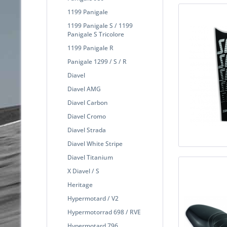
1199 Panigale
1199 Panigale S / 1199
Panigale S Tricolore
1199 Panigale R
Panigale 1299 / S / R
Diavel
Diavel AMG
Diavel Carbon
Diavel Cromo
Diavel Strada
Diavel White Stripe
Diavel Titanium
X Diavel / S
Heritage
Hypermotard / V2
Hypermotorrad 698 / RVE
Hypermotard 796