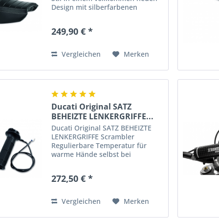
Design mit silberfarbenen
Endverarbeitungen. Die
technischen Gewebe garantieren
249,90 € *
Fahrer und Beifahrer ein
Höchstmaß an Ergonomie.
Standard-Sitzhöhe....
Vergleichen
Merken
Ducati Original SATZ
BEHEIZTE LENKERGRIFFE...
Ducati Original SATZ BEHEIZTE
LENKERGRIFFE Scrambler
Regulierbare Temperatur für
warme Hände selbst bei
strengem Klima Dieser Griff
gewährleistet ein progressives
272,50 € *
Ansprechen der Gassteuerung.
An den Modellen MY Ducati-
Teilenummer 96680421B
Vergleichen
Merken