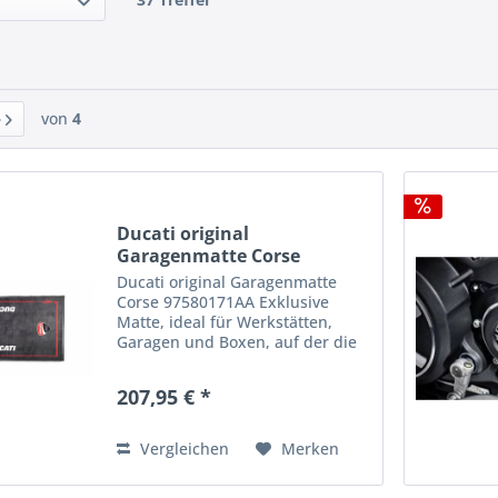
von
4
Ducati original
Garagenmatte Corse
97580171AA
Ducati original Garagenmatte
Corse 97580171AA Exklusive
Matte, ideal für Werkstätten,
Garagen und Boxen, auf der die
unverkennbaren Ducati Corse
Farben hervorstechen. Die
207,95 € *
kompakte, strapazierfähige
Oberschicht aus 100 % Polyamid-
Filz...
Vergleichen
Merken