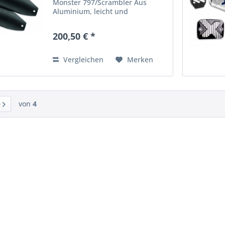
Monster 797/Scrambler Aus
Aluminium, leicht und
leistungsstark, vervollständigen
sie die Auspuffanlage von
200,50 € *
Termignoni in der Farbe, die am
besten zu Ihrem Motorrad passt
Farbe: Schwarz...
Vergleichen
Merken
von
4