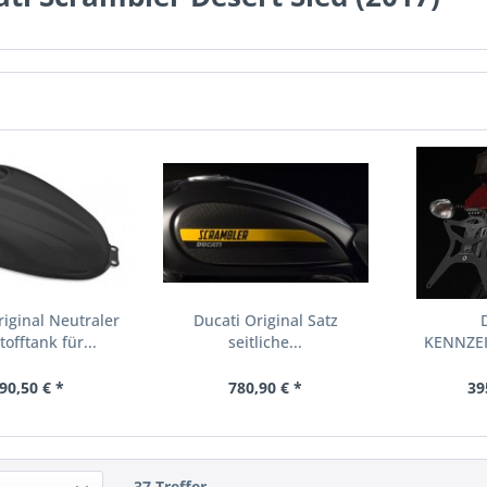
riginal Neutraler
Ducati Original Satz
tofftank für...
seitliche...
KENNZE
ALUMINIUM
90,50 € *
780,90 € *
39
37 Treffer