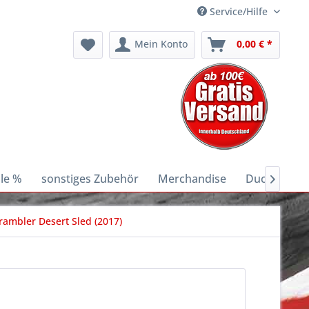
Service/Hilfe
Mein Konto
0,00 € *
le %
sonstiges Zubehör
Merchandise
Ducati E-Bik

rambler Desert Sled (2017)