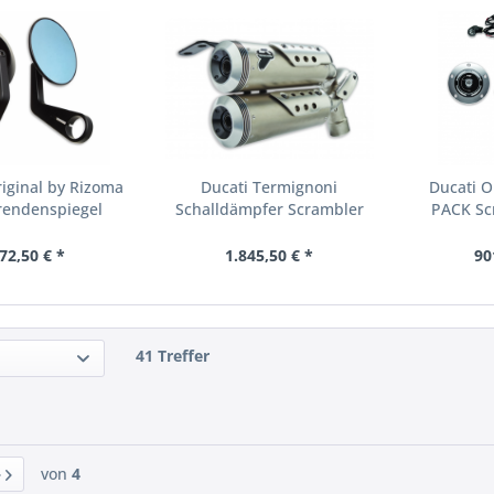
riginal by Rizoma
Ducati Termignoni
Ducati O
rendenspiegel
Schalldämpfer Scrambler
PACK Sc
1100 ABE
72,50 € *
1.845,50 € *
90
41 Treffer
von
4