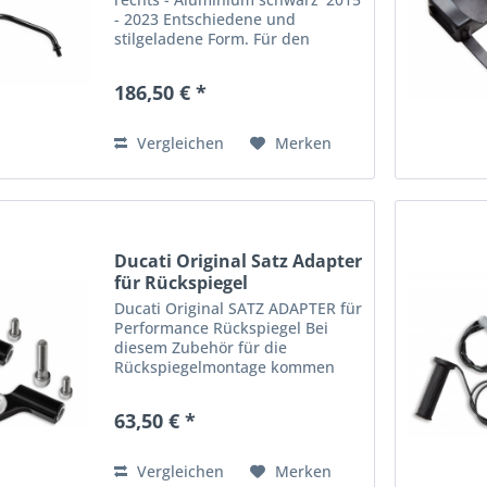
- 2023 Entschiedene und
stilgeladene Form. Für den
Einsatz im Straßenverkehr
zugelassen. Passend für: Sixty2,
186,50 € *
CLASSIC, STREET CLASSIC, URBAN
ENDURO, MACH 2.0, ICON (MY...
Vergleichen
Merken
Ducati Original Satz Adapter
für Rückspiegel
Ducati Original SATZ ADAPTER für
Performance Rückspiegel Bei
diesem Zubehör für die
Rückspiegelmontage kommen
das unverkennbare Ducati
Design und die Erfahrung von
63,50 € *
Rizoma auf einen Nenner. Aus
Aluminium mit hochwertiger
Eloxierung,...
Vergleichen
Merken