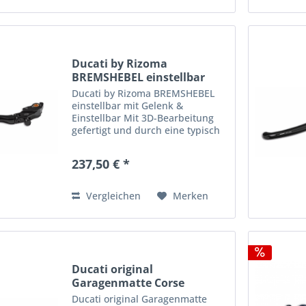
Ducati by Rizoma
BREMSHEBEL einstellbar
schwarz
Ducati by Rizoma BREMSHEBEL
einstellbar mit Gelenk &
Einstellbar Mit 3D-Bearbeitung
gefertigt und durch eine typisch
sportliche Linie geprägt. Mit
Gelenk und einstellbar - für eine
237,50 € *
geringere Bruchgefahr. Die
Faktoren Leichtigkeit und...
Vergleichen
Merken
Ducati original
Garagenmatte Corse
97580171AA
Ducati original Garagenmatte