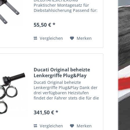
Praktischer Montagesatz für
Diebstahlsicherung Passend für:
XDiavel 2016, 2017, 2018, 2019,
2020, 2021, 2022 XDiavel S 2016,
55,50 € *
2017, 2018, 2019, 2020, 2021,
2022, 2023 XDiavel Dark 2021,
2022, 2023...
Vergleichen
Merken
Ducati Original beheizte
Lenkergriffe Plug&Play
Ducati Original beheizte
Lenkergriffe Plug&Play Dank der
drei verfügbaren Heizstufen
findet der Fahrer stets die für die
aktuelle Witterung geeignetste
Einstellung und kalte Hände sind
341,50 € *
Vergangenheit - damit Sie auch
an kälteren Tagen...
Vergleichen
Merken