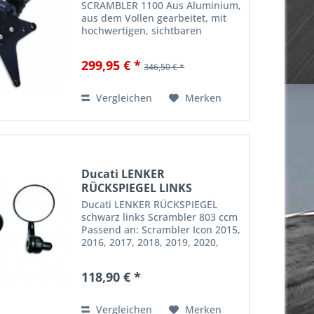
SCRAMBLER 1100 Aus Aluminium,
aus dem Vollen gearbeitet, mit
hochwertigen, sichtbaren
Bearbeitungen - verleiht dem
Motorrad die Faktoren
299,95 € *
346,50 € *
Leichtigkeit und Dynamik sowie
dem Heckbereich einen
aggressiven Stil. Ist...
Vergleichen
Merken
Ducati LENKER
RÜCKSPIEGEL LINKS
SCRAMBLER 803
Ducati LENKER RÜCKSPIEGEL
schwarz links Scrambler 803 ccm
Passend an: Scrambler Icon 2015,
2016, 2017, 2018, 2019, 2020,
2021 Scrambler Dark 2020, 2021
Scrambler Full Throttle 2015,
118,90 € *
2016, 2017, 2018, 2019, 2020
Scrambler Sixty2 2016,...
Vergleichen
Merken