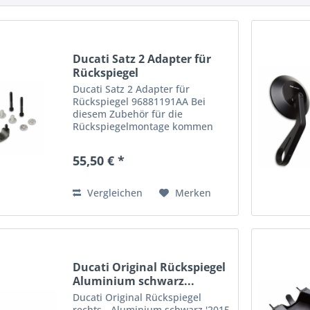
Ducati Satz 2 Adapter für
Rückspiegel
Ducati Satz 2 Adapter für
Rückspiegel 96881191AA Bei
diesem Zubehör für die
Rückspiegelmontage kommen
das unverkennbare Ducati
Design und die Erfahrung von
55,50 € *
Rizoma auf einen Nenner. Aus
Aluminium mit hochwertiger
Eloxierung, behält es...
Vergleichen
Merken
Ducati Original Rückspiegel
Aluminium schwarz...
Ducati Original Rückspiegel
rechts - Aluminium schwarz '2015