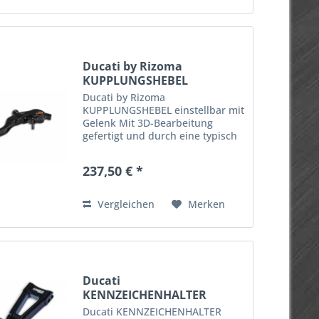
Ducati by Rizoma
KUPPLUNGSHEBEL
einstellbar mit...
Ducati by Rizoma
KUPPLUNGSHEBEL einstellbar mit
Gelenk Mit 3D-Bearbeitung
gefertigt und durch eine typisch
sportliche Linie geprägt. Mit
Gelenk und einstellbar - für eine
237,50 € *
geringere Bruchgefahr. Die
Faktoren Leichtigkeit und
Aerodynamik...
Vergleichen
Merken
Ducati
KENNZEICHENHALTER
SCRAMBLER 1100
Ducati KENNZEICHENHALTER