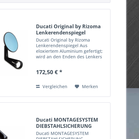
Ducati Original by Rizoma
Lenkerendenspiegel
Ducati Original by Rizoma
Lenkerendenspiegel Aus
eloxiertem Aluminium gefertigt;
wird an den Enden des Lenkers
installiert. Der rechte und der
linke Spiegel sind sich gleich,
172,50 € *
daher müssen für die Installation
an beiden Seiten 2 dieser...
Vergleichen
Merken
Ducati MONTAGESYSTEM
DIEBSTAHLSICHERUNG
Ducati MONTAGESYSTEM
DIEBSTAHLSICHERUNG