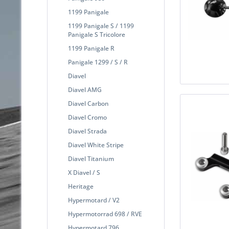
1199 Panigale
1199 Panigale S / 1199
Panigale S Tricolore
1199 Panigale R
Panigale 1299 / S / R
Diavel
Diavel AMG
Diavel Carbon
Diavel Cromo
Diavel Strada
Diavel White Stripe
Diavel Titanium
X Diavel / S
Heritage
Hypermotard / V2
Hypermotorrad 698 / RVE
Hypermotard 796