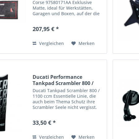
Corse 97580171AA Exklusive
Matte, ideal für Werkstätten,
Garagen und Boxen, auf der die
unverkennbaren Ducati Corse
Farben hervorstechen. Die
207,95 € *
kompakte, strapazierfähige
Oberschicht aus 100 % Polyamid-
Filz...
Vergleichen
Merken
Ducati Performance
Tankpad Scrambler 800 /
1100
Ducati Tankpad Scrambler 800 /
1100 ccm Essentielle Linie, die
auch beim Thema Schutz ihre
Scrambler Seele nicht vergisst.
Ducati Tankpad Scrambler 800 -
1100 ccm Tankschutz wird
33,50 € *
aufgeklebt und kann vor kratzer
am Tank schützen ....
Vergleichen
Merken