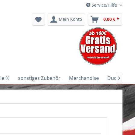
Service/Hilfe
Mein Konto
0,00 € *
le %
sonstiges Zubehör
Merchandise
Ducati E-Bik
