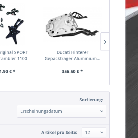
riginal SPORT
Ducati Hinterer
Duca
rambler 1100
Gepäckträger Aluminium...
DRAHTSPE
Scramb
1,90 € *
356,50 € *
1.65
Sortierung:
Artikel pro Seite: