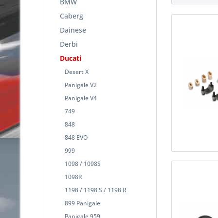
BMW
Caberg
Dainese
Derbi
Ducati
Desert X
Panigale V2
Panigale V4
749
848
848 EVO
999
1098 / 1098S
1098R
1198 / 1198 S / 1198 R
899 Panigale
Panigale 959