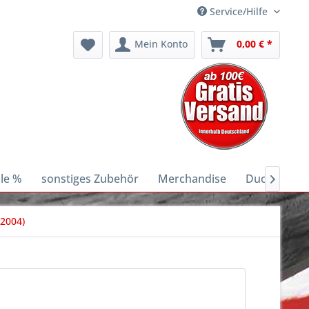
Service/Hilfe
Mein Konto
0,00 € *
le %
sonstiges Zubehör
Merchandise
Ducati E-Bik

2004)