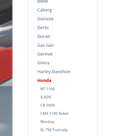
BMW
Caberg
Dainese
Derbi
Ducati
Gas Gas
Germot
Gilera
Harley-Davidson
Honda
NT 1100
X-ADV
CB 500X
CMX 1100 Rebel
Monkey
XL 750 Transalp