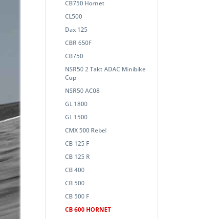
CB750 Hornet
CL500
Dax 125
CBR 650F
CB750
NSR50 2 Takt ADAC Minibike
Cup
NSR50 AC08
GL 1800
GL 1500
CMX 500 Rebel
CB 125 F
CB 125 R
CB 400
CB 500
CB 500 F
CB 600 HORNET