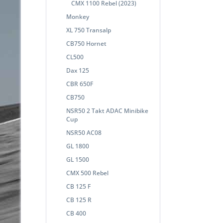
CMX 1100 Rebel (2023)
Monkey
XL 750 Transalp
CB750 Hornet
CL500
Dax 125
CBR 650F
CB750
NSR50 2 Takt ADAC Minibike
Cup
NSR50 AC08
GL 1800
GL 1500
CMX 500 Rebel
CB 125 F
CB 125 R
CB 400