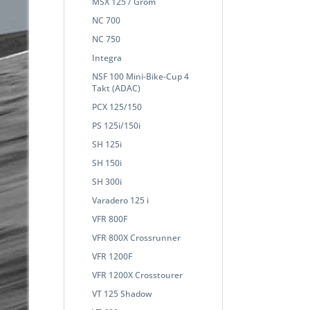
MSX 125 / Grom
NC 700
NC 750
Integra
NSF 100 Mini-Bike-Cup 4
Takt (ADAC)
PCX 125/150
PS 125i/150i
SH 125i
SH 150i
SH 300i
Varadero 125 i
VFR 800F
VFR 800X Crossrunner
VFR 1200F
VFR 1200X Crosstourer
VT 125 Shadow