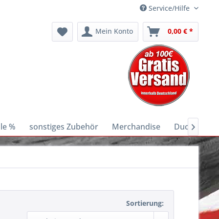
Service/Hilfe
Mein Konto
0,00 € *
le %
sonstiges Zubehör
Merchandise
Ducati E-Bik

Sortierung: