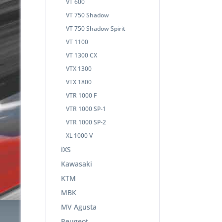
VT 600
VT 750 Shadow
VT 750 Shadow Spirit
VT 1100
VT 1300 CX
VTX 1300
VTX 1800
VTR 1000 F
VTR 1000 SP-1
VTR 1000 SP-2
XL 1000 V
iXS
Kawasaki
KTM
MBK
MV Agusta
Peugeot