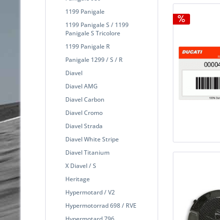
1199 Panigale
1199 Panigale S / 1199
Panigale S Tricolore
1199 Panigale R
Panigale 1299 / S / R
Diavel
Diavel AMG
Diavel Carbon
Diavel Cromo
Diavel Strada
Diavel White Stripe
Diavel Titanium
X Diavel / S
Heritage
Hypermotard / V2
Hypermotorrad 698 / RVE
Hypermotard 796