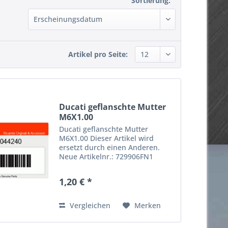
Sortierung:
Artikel pro Seite:
Ducati geflanschte Mutter
M6X1.00
Ducati geflanschte Mutter
M6X1.00 Dieser Artikel wird
ersetzt durch einen Anderen.
Neue Artikelnr.: 729906FN1
passend für: Ducati 600 SS `95/97
Ducati 620 i.e `01 Ducati 748 R `00
1,20 € *
Ducati 900 SS F.E. `98 Ducati 916
`98 Ducati 998 S FE...
Vergleichen
Merken