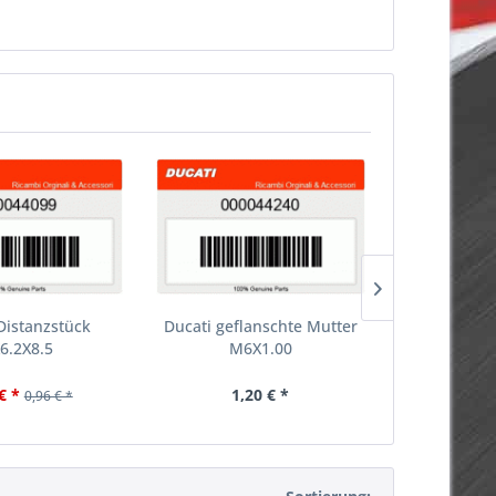
Distanzstück
Ducati geflanschte Mutter
Ducati
6.2X8.5
M6X1.00
Garagenm
9758
€ *
1,20 € *
207,
0,96 € *