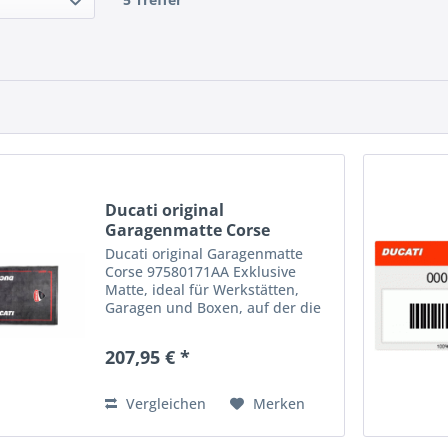
Ducati original
Garagenmatte Corse
97580171AA
Ducati original Garagenmatte
Corse 97580171AA Exklusive
Matte, ideal für Werkstätten,
Garagen und Boxen, auf der die
unverkennbaren Ducati Corse
Farben hervorstechen. Die
207,95 € *
kompakte, strapazierfähige
Oberschicht aus 100 % Polyamid-
Filz...
Vergleichen
Merken