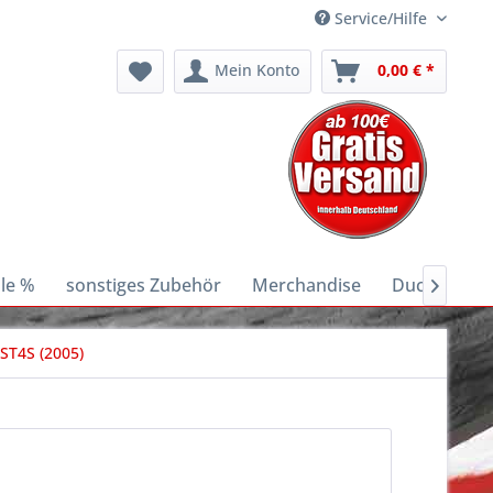
Service/Hilfe
Mein Konto
0,00 € *
le %
sonstiges Zubehör
Merchandise
Ducati E-Bik

 ST4S (2005)