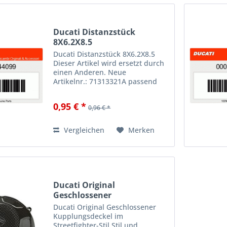
Ducati Distanzstück
8X6.2X8.5
Ducati Distanzstück 8X6.2X8.5
Dieser Artikel wird ersetzt durch
einen Anderen. Neue
Artikelnr.: 71313321A passend
für: Ducati 620 i.e `01 Ducati 748
`99 Ducati 748 `99 SPS Ducati 748
0,95 € *
0,96 € *
R `00 Ducati 750 SS i.e. Ducati 851
Superbike Racing...
Vergleichen
Merken
Ducati Original
Geschlossener
Kupplungsdeckel...
Ducati Original Geschlossener
Kupplungsdeckel im
Streetfighter-Stil Stil und