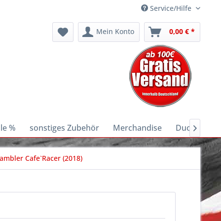
Service/Hilfe
Mein Konto
0,00 € *
le %
sonstiges Zubehör
Merchandise
Ducati E-Bik

rambler Cafe`Racer (2018)