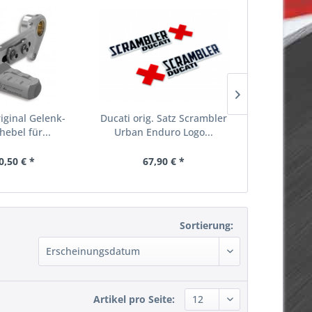
iginal Gelenk-
Ducati orig. Satz Scrambler
Ducati P
hebel für...
Urban Enduro Logo...
Tankpad Sc
1
0,50 € *
67,90 € *
33,
Sortierung:
Artikel pro Seite: