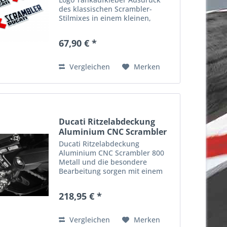
des klassischen Scrambler-
Stilmixes in einem kleinen,
jedoch anspruchsvollen Detail.
Artikelnummer: 97480122A
67,90 € *
Vergleichen
Merken
Ducati Ritzelabdeckung
Aluminium CNC Scrambler
800
Ducati Ritzelabdeckung
Aluminium CNC Scrambler 800
Metall und die besondere
Bearbeitung sorgen mit einem
Hell Dunkel Farbspiel für eine
optisch anspruchsvolle Note - aus
218,95 € *
dem Vollen gaerbeitet. Passend
an z.B.: Scrambler Mach 2.0
2018...
Vergleichen
Merken