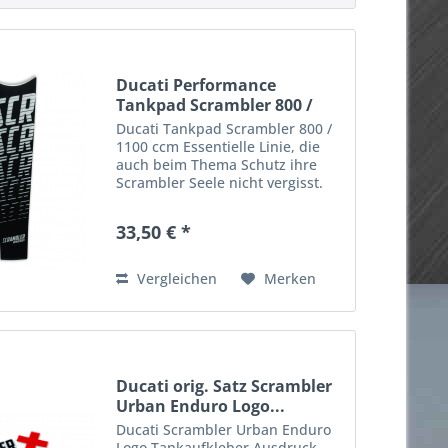
Ducati Performance
Tankpad Scrambler 800 /
1100
Ducati Tankpad Scrambler 800 /
1100 ccm Essentielle Linie, die
auch beim Thema Schutz ihre
Scrambler Seele nicht vergisst.
Ducati Tankpad Scrambler 800 -
1100 ccm Tankschutz wird
33,50 € *
aufgeklebt und kann vor kratzer
am Tank schützen ....
Vergleichen
Merken
Ducati orig. Satz Scrambler
Urban Enduro Logo...
Ducati Scrambler Urban Enduro
Logo Tankaufkleber Ausdruck