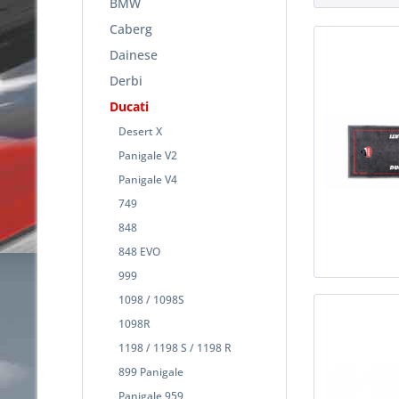
BMW
Caberg
Dainese
Derbi
Ducati
Desert X
Panigale V2
Panigale V4
749
848
848 EVO
999
1098 / 1098S
1098R
1198 / 1198 S / 1198 R
899 Panigale
Panigale 959