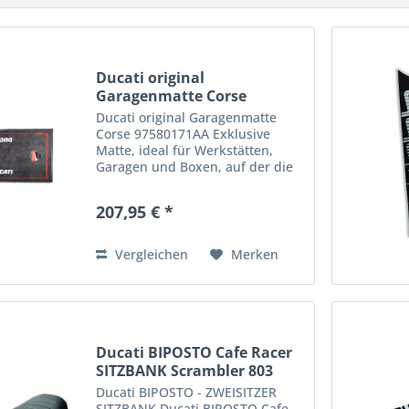
Ducati original
Garagenmatte Corse
97580171AA
Ducati original Garagenmatte
Corse 97580171AA Exklusive
Matte, ideal für Werkstätten,
Garagen und Boxen, auf der die
unverkennbaren Ducati Corse
Farben hervorstechen. Die
207,95 € *
kompakte, strapazierfähige
Oberschicht aus 100 % Polyamid-
Filz...
Vergleichen
Merken
Ducati BIPOSTO Cafe Racer
SITZBANK Scrambler 803
Ducati BIPOSTO - ZWEISITZER
SITZBANK Ducati BIPOSTO Cafe