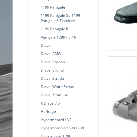
1199 Panigale
1199 Panigale S / 1199
Panigale S Tricolore
1199 Panigale R
Panigale 1299 / S / R
Diavel
Diavel AMG
Diavel Carbon
Diavel Cromo
Diavel Strada
Diavel White Stripe
Diavel Titanium
X Diavel / S
Heritage
Hypermotard / V2
Hypermotorrad 698 / RVE
Hypermotard 796