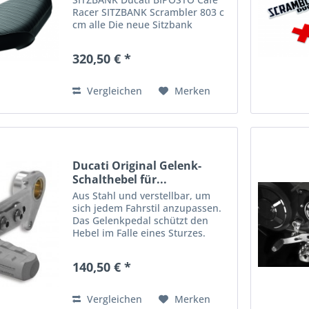
Racer SITZBANK Scrambler 803 c
cm alle Die neue Sitzbank
zeichnet sich durch ihren edlen
Bezug und komfortable
320,50 € *
Sitzposition aus. Scrambler Cafe
Racer 2017, 2018, 2019, 2020...
Vergleichen
Merken
Ducati Original Gelenk-
Schalthebel für...
Aus Stahl und verstellbar, um
sich jedem Fahrstil anzupassen.
Das Gelenkpedal schützt den
Hebel im Falle eines Sturzes.
140,50 € *
Vergleichen
Merken