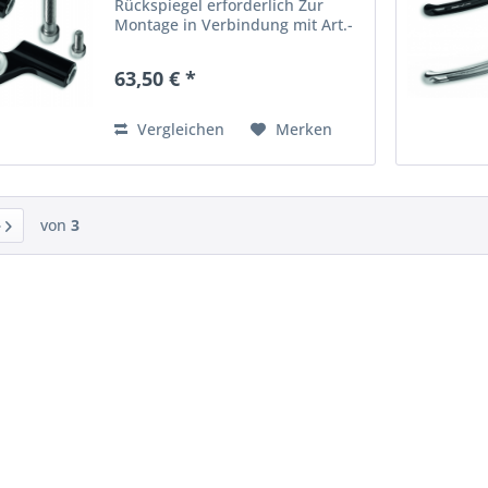
Rückspiegel erforderlich Zur
Montage in Verbindung mit Art.-
Nr.: 96880541AB ASPHÄRISCHER
RÜCKSPIEGEL LI DUCATI Silber
63,50 € *
96880531AB ASPHÄRISCHER
RÜCKSPIEGEL RE DUCATI Silber...
Vergleichen
Merken
von
3