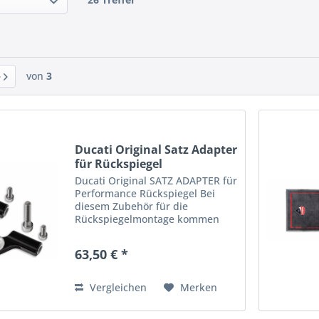
von
3
Ducati Original Satz Adapter
für Rückspiegel
Ducati Original SATZ ADAPTER für
Performance Rückspiegel Bei
diesem Zubehör für die
Rückspiegelmontage kommen
das unverkennbare Ducati
Design und die Erfahrung von
63,50 € *
Rizoma auf einen Nenner. Aus
Aluminium mit hochwertiger
Eloxierung,...
Vergleichen
Merken