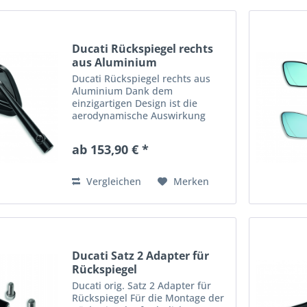
Ducati Rückspiegel rechts
aus Aluminium
Ducati Rückspiegel rechts aus
Aluminium Dank dem
einzigartigen Design ist die
aerodynamische Auswirkung
minimal und er verleiht dem
Motorrad einen unverkennbaren
ab 153,90 € *
Stil. In Zusammenarbeit mit
Rizoma entwickelt.
Artikelnummer: 96880701AA
Vergleichen
Merken
Ducati Satz 2 Adapter für
Rückspiegel
Ducati orig. Satz 2 Adapter für
Rückspiegel Für die Montage der