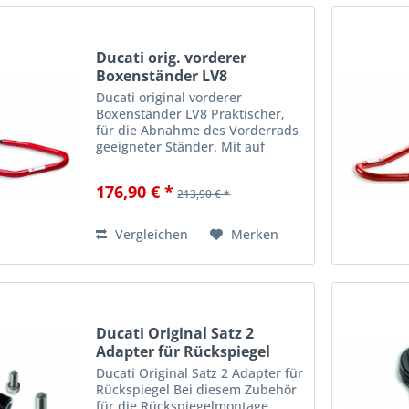
Ducati orig. vorderer
Boxenständer LV8
Ducati original vorderer
Boxenständer LV8 Praktischer,
für die Abnahme des Vorderrads
geeigneter Ständer. Mit auf
Lagern montierten Gummirollen.
Optimal in der Ausführung und
176,90 € *
213,90 € *
besonders praktisch. Ein
wesentliches Zubehör - sowohl
im...
Vergleichen
Merken
Ducati Original Satz 2
Adapter für Rückspiegel
Ducati Original Satz 2 Adapter für
Rückspiegel Bei diesem Zubehör
für die Rückspiegelmontage