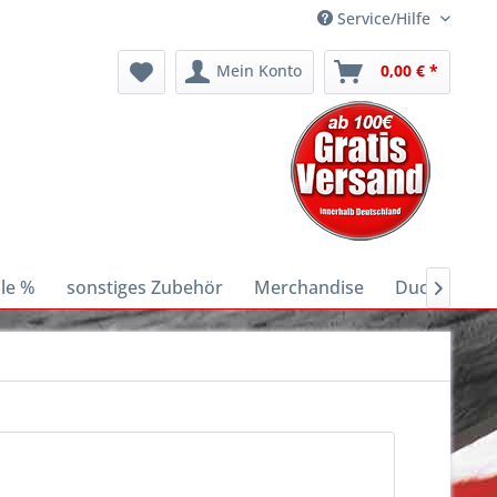
Service/Hilfe
Mein Konto
0,00 € *
le %
sonstiges Zubehör
Merchandise
Ducati E-Bik
