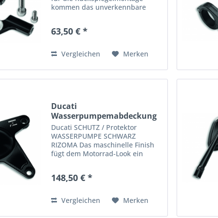
kommen das unverkennbare
Ducati Design und die Erfahrung
von Rizoma auf einen Nenner.
63,50 € *
Aus Aluminium mit hochwertiger
Eloxierung, behält es sein...
Vergleichen
Merken
Ducati
Wasserpumpemabdeckung
aus Aluminium
Ducati SCHUTZ / Protektor
WASSERPUMPE SCHWARZ
RIZOMA Das maschinelle Finish
fügt dem Motorrad-Look ein
Detail hinzu, das nicht zu
übersehen ist. In
148,50 € *
Zusammenarbeit mit Rizoma
hergestellt. Passend an z.B.
folgende Modelle : Monster 937...
Vergleichen
Merken