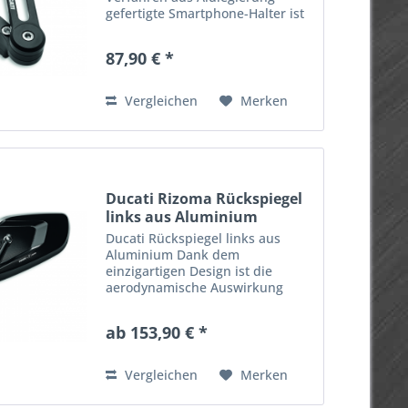
gefertigte Smartphone-Halter ist
für alle Lenkertypen geeignet. Er
lässt sich mit dem
87,90 € *
Positionierungsarm oder als
Halter mit direkter Klemmfaust
montieren;...
Vergleichen
Merken
Ducati Rizoma Rückspiegel
links aus Aluminium
Ducati Rückspiegel links aus
Aluminium Dank dem
einzigartigen Design ist die
aerodynamische Auswirkung
minimal und er verleiht dem
Motorrad einen unverkennbaren
ab 153,90 € *
Stil. In Zusammenarbeit mit
Rizoma entwickelt.
Artikelnummer: 96880711AA
Vergleichen
Merken