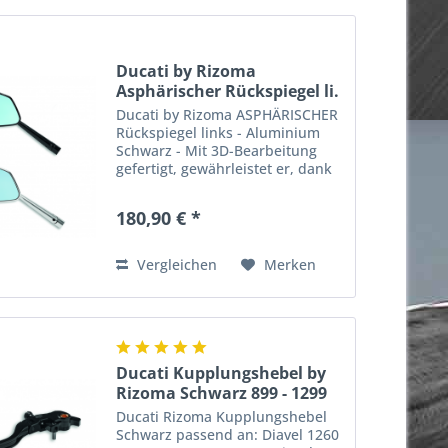
Ducati by Rizoma
Asphärischer Rückspiegel li.
Ducati by Rizoma ASPHÄRISCHER
Rückspiegel links - Aluminium
Schwarz - Mit 3D-Bearbeitung
gefertigt, gewährleistet er, dank
der aerodynamischen
Linienführung, maximale
180,90 € *
Stabilität. Ansprechendes Design
- ein ästhetischer Pluspunkt für
das...
Vergleichen
Merken
Ducati Kupplungshebel by
Rizoma Schwarz 899 - 1299
Ducati Rizoma Kupplungshebel
Schwarz passend an: Diavel 1260