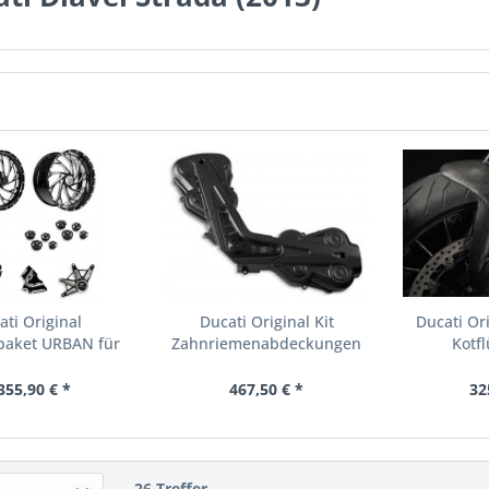
ati Original
Ducati Original Kit
Ducati Or
paket URBAN für
Zahnriemenabdeckungen
Kotfl
Diavel
aus...
355,90 € *
467,50 € *
32
26 Treffer