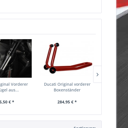
iginal Vorderer
Ducati Original vorderer
Ducati
ügel aus...
Boxenständer
Reifenre
5,50 € *
284,95 € *
94,