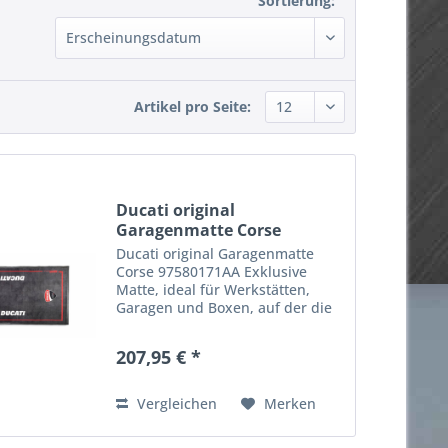
Sortierung:
Artikel pro Seite:
Ducati original
Garagenmatte Corse
97580171AA
Ducati original Garagenmatte
Corse 97580171AA Exklusive
Matte, ideal für Werkstätten,
Garagen und Boxen, auf der die
unverkennbaren Ducati Corse
Farben hervorstechen. Die
207,95 € *
kompakte, strapazierfähige
Oberschicht aus 100 % Polyamid-
Filz...
Vergleichen
Merken