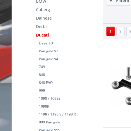
Filtern
BMW
Caberg
Dainese
Derbi
1
Ducati
Desert X
Panigale V2
Panigale V4
749
848
848 EVO
999
1098 / 1098S
1098R
1198 / 1198 S / 1198 R
899 Panigale
Panigale 959