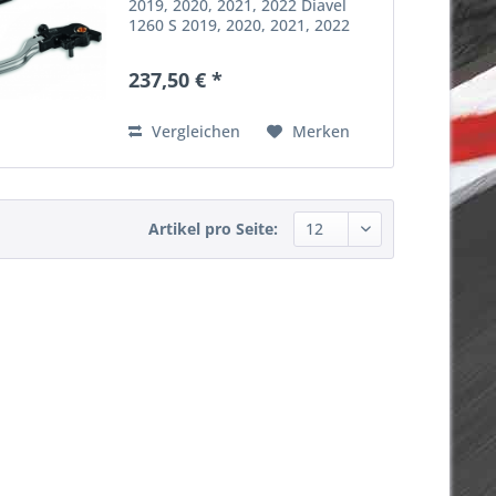
2019, 2020, 2021, 2022 Diavel
1260 S 2019, 2020, 2021, 2022
XDiavel 2016, 2017, 2018, 2019,
2020, 2021, 2022 XDiavel S 2016,
237,50 € *
2017, 2018, 2019, 2020, 2021,
2022 XDiavel Dark...
Vergleichen
Merken
Artikel pro Seite: