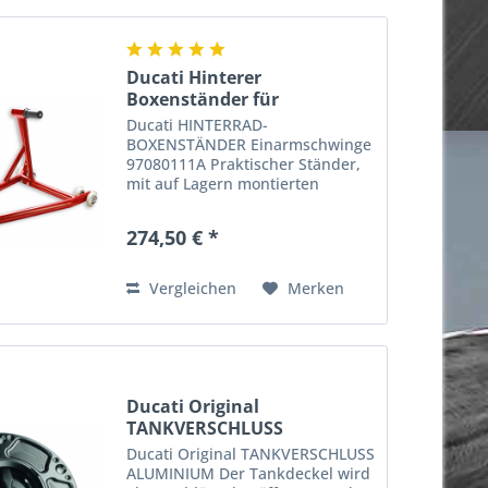
Ducati Hinterer
Boxenständer für
Einarmschwinge
Ducati HINTERRAD-
BOXENSTÄNDER Einarmschwinge
97080111A Praktischer Ständer,
mit auf Lagern montierten
Gummirollen ausgestattet und
für Motorräder mit
274,50 € *
Einarmschwinge geeignet.
Optimal in der Ausführung und
besonders praktisch. Ein...
Vergleichen
Merken
Ducati Original
TANKVERSCHLUSS
ALUMINIUM
Ducati Original TANKVERSCHLUSS
ALUMINIUM Der Tankdeckel wird