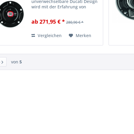
unverwechselbare Ducati Design
wird mit der Erfahrung von
Rizoma kombiniert, um ein
einzigartiges Detail zu schaffen,
ab 271,95 € *
280,90 € *
das vollständig in Italien
hergestellt wird und die Ästhetik
des...
Vergleichen
Merken
von
5