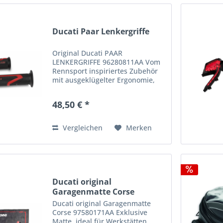
Ducati Paar Lenkergriffe
Original Ducati PAAR
LENKERGRIFFE 96280811AA Vom
Rennsport inspiriertes Zubehör
mit ausgeklügelter Ergonomie,
das in allen Fahrsituationen
ausgezeichneten Grip
48,50 € *
gewährleistet. Die für diese
Lenkergriffe verwendete
Spezialmischung ist...
Vergleichen
Merken
Ducati original
Garagenmatte Corse
97580171AA
Ducati original Garagenmatte
Corse 97580171AA Exklusive
Matte, ideal für Werkstätten,