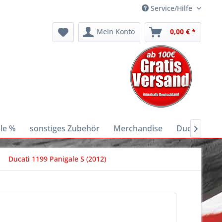
Service/Hilfe
Mein Konto
0,00 € *
le %
sonstiges Zubehör
Merchandise
Ducati E-Bik

Ducati 1199 Panigale S (2012)