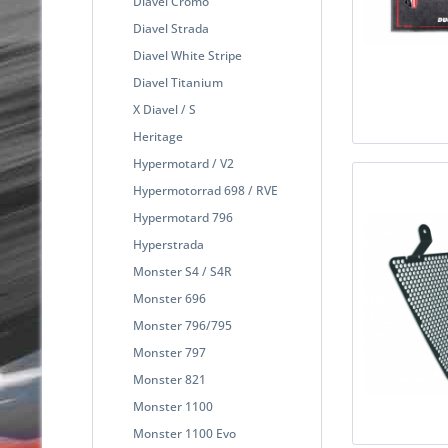
Diavel Cromo
Diavel Strada
Diavel White Stripe
Diavel Titanium
X Diavel / S
Heritage
Hypermotard / V2
Hypermotorrad 698 / RVE
Hypermotard 796
Hyperstrada
Monster S4 / S4R
Monster 696
Monster 796/795
Monster 797
Monster 821
Monster 1100
Monster 1100 Evo