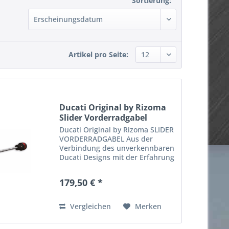
Sortierung:
Artikel pro Seite:
Ducati Original by Rizoma
Slider Vorderradgabel
Ducati Original by Rizoma SLIDER
VORDERRADGABEL Aus der
Verbindung des unverkennbaren
Ducati Designs mit der Erfahrung
von Rizoma ist ein edles
Zubehörteil aus hochwertigem,
179,50 € *
eloxiertem Aluminium
entstanden, das die Gabel bei
einem Sturz...
Vergleichen
Merken