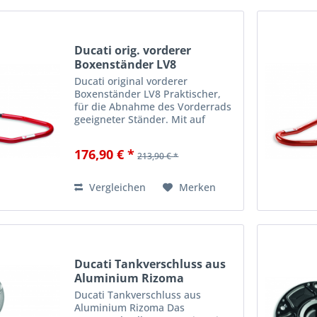
Ducati orig. vorderer
Boxenständer LV8
Ducati original vorderer
Boxenständer LV8 Praktischer,
für die Abnahme des Vorderrads
geeigneter Ständer. Mit auf
Lagern montierten Gummirollen.
Optimal in der Ausführung und
176,90 € *
213,90 € *
besonders praktisch. Ein
wesentliches Zubehör - sowohl
im...
Vergleichen
Merken
Ducati Tankverschluss aus
Aluminium Rizoma
Ducati Tankverschluss aus
Aluminium Rizoma Das