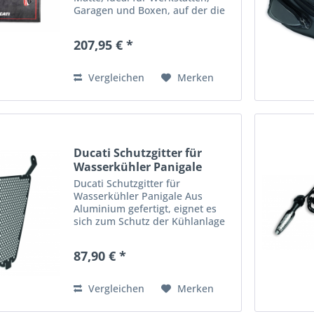
Garagen und Boxen, auf der die
unverkennbaren Ducati Corse
Farben hervorstechen. Die
207,95 € *
kompakte, strapazierfähige
Oberschicht aus 100 % Polyamid-
Filz...
Vergleichen
Merken
Ducati Schutzgitter für
Wasserkühler Panigale
Ducati Schutzgitter für
Wasserkühler Panigale Aus
Aluminium gefertigt, eignet es
sich zum Schutz der Kühlanlage
vor Steinschlag und unterstreicht
gleichzeitig die Ästhetik des
87,90 € *
Motorrads. Passend für:
PANIGALE R , 1299 PANIGALE ,
1299...
Vergleichen
Merken