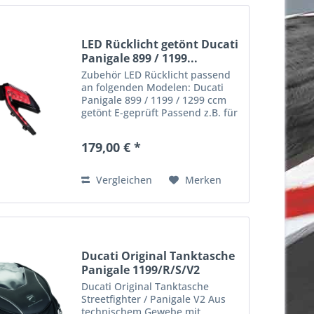
LED Rücklicht getönt Ducati
Panigale 899 / 1199...
Zubehör LED Rücklicht passend
an folgenden Modelen: Ducati
Panigale 899 / 1199 / 1299 ccm
getönt E-geprüft Passend z.B. für
folgende Modelle: Panigale 899 |
2013 - 2015 Panigale 959 | 2016 -
179,00 € *
2019 Panigale 1199 / S / R | 2012
- 2014...
Vergleichen
Merken
Ducati Original Tanktasche
Panigale 1199/R/S/V2
Ducati Original Tanktasche
Streetfighter / Panigale V2 Aus
technischem Gewebe mit