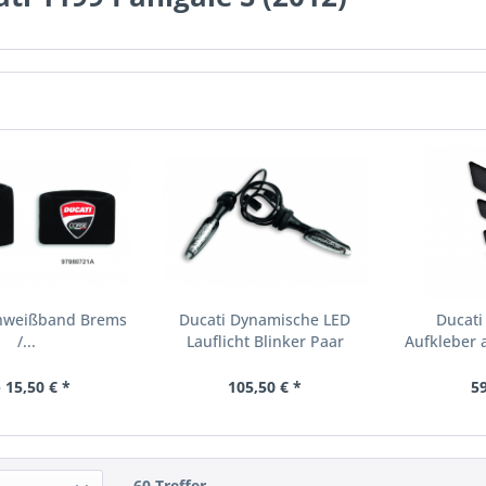
chweißband Brems
Ducati Dynamische LED
Ducati
/...
Lauflicht Blinker Paar
Aufkleber a
 15,50 € *
105,50 € *
59
60 Treffer