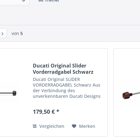
von
5
Ducati Original Slider
Vorderradgabel Schwarz
Ducati Original SLIDER
VORDERRADGABEL Schwarz Aus
der Verbindung des
unverkennbaren Ducati Designs
mit der Erfahrung von Rizoma ist
ein edles Zubehörteil
179,50 € *
aus hochwertigem, eloxiertem
Aluminium entstanden, das die
Gabel bei einem Sturz...
Vergleichen
Merken