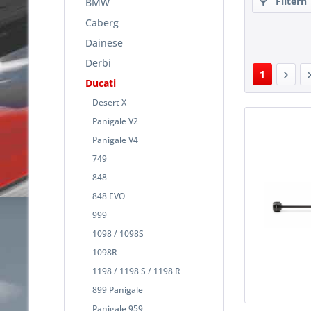
Filtern
BMW
Caberg
Dainese
Derbi
1
Ducati
Desert X
Panigale V2
Panigale V4
749
848
848 EVO
999
1098 / 1098S
1098R
1198 / 1198 S / 1198 R
899 Panigale
Panigale 959