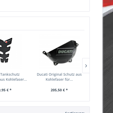
 Tankschutz
Ducati Original Schutz aus
Ducati
us Kohlefaser...
Kohlefaser für...
Fersens
Kohle
,95 € *
205,50 € *
163,