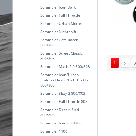
Scrambler Icon Dark
Scrambler Full Throttle
Scrambler Urban Motard
Scrambler Nightshift
Scrambler Café Racer
800/803
Scrambler Street Classic
800/803
1
Scrambler Mach 2.0 800/803
Scrambler Icon/Urban
Enduro/Classic/Full Throttle
800/803
Scrambler Sixty 2 800/803
Scrambler Full Throttle 803
Scrambler Desert Sled
800/803
Scrambler Icon 800/803
Scrambler 1100