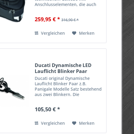
Anschlusselementen, die auch
bei hohen Geschwindigkeiten
maximale Stabilität bieten. Mit
259,95 € *
316,90 € *
zwei Seitentaschen und einem
oberen Taschenbereich mit...
Vergleichen
Merken
Ducati Dynamische LED
Lauflicht Blinker Paar
Ducati original Dynamische
Lauflicht Blinker Paar z.B.
Panigale Modelle Satz bestehend
aus zwei Blinkern. Die
dynamischen LED-Blinker
leuchten der Reihenfolge nach
105,50 € *
und schaffen so den Effekt eines
Leuchtstreifens. So verleihen sie
dem...
Vergleichen
Merken