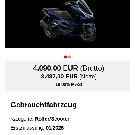
Karriere bei Motobike.de
Probefahrt vereinbaren
Inhaltsverzeichnis
Impressum
Datenschutz
4.090,00 EUR
(Brutto)
Gebrauchtwagen-Verkaufsbedingungen
3.437,00 EUR
(Netto)
Über uns
19.00% MwSt
Anfahrt & Routenplaner
Gebrauchtfahrzeug
Kategorie:
Roller/Scooter
Erstzulassung:
01/2026