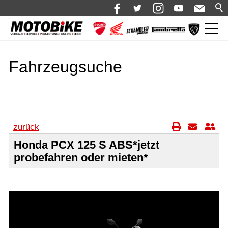
News
Fahrzeugsuche
Shop 🛒
Bikes
Alle Fahrzeuge
Neufahrzeuge
zurück
Motorrad mieten
Honda PCX 125 S ABS*jetzt
probefahren oder mieten*
Bekleidung
Service
Über uns
Blog