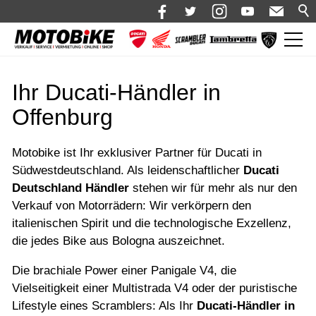
News
Ihr Ducati-Händler in
Shop 🛒
Offenburg
Bikes
Motorrad mieten
Motobike ist Ihr exklusiver Partner für Ducati in
Südwestdeutschland. Als leidenschaftlicher
Ducati
Bekleidung
Deutschland Händler
stehen wir für mehr als nur den
Verkauf von Motorrädern: Wir verkörpern den
Service
italienischen Spirit und die technologische Exzellenz,
Über uns
die jedes Bike aus Bologna auszeichnet.
Blog
Die brachiale Power einer Panigale V4, die
Vielseitigkeit einer Multistrada V4 oder der puristische
Karriere bei Motobike.de
Lifestyle eines Scramblers: Als Ihr
Ducati-Händler in