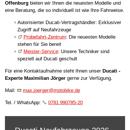
Probefahrt vereinbaren
Offenburg
bieten wir Ihnen die neuesten Modelle und
eine Beratung, die so individuell ist wie Ihre Fahrweise.
Inhaltsverzeichnis
Autorisierter Ducati-Vertragshändler: Exklusiver
Impressum
Zugriff auf Neufahrzeuge
Datenschutz
Probefahrt-Zentrum
: Die neuesten Modelle
stehen für Sie bereit
Gebrauchtwagen-Verkaufsbedingungen
Meister-Service
: Unsere Techniker sind
speziell auf Ducati geschult
Über uns
Anfahrt & Routenplaner
Für eine Kontaktaufnahme steht Ihnen unser
Ducati -
Experte Maximilian Jörger
gerne zur Verfügung.
Mail:
m
x
j
rg
r
m
t
b
k
d
Tel. / WhatsApp:
0781 990785-20