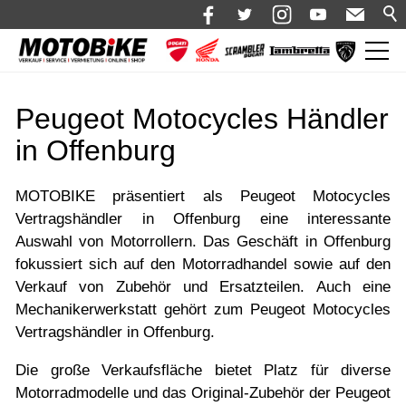
News
Peugeot Motocycles Händler
Shop 🛒
in Offenburg
Bikes
Motorrad mieten
MOTOBIKE präsentiert als Peugeot Motocycles
Vertragshändler in Offenburg eine interessante
Bekleidung
Auswahl von Motorrollern. Das Geschäft in Offenburg
fokussiert sich auf den Motorradhandel sowie auf den
Service
Verkauf von Zubehör und Ersatzteilen. Auch eine
Über uns
Mechanikerwerkstatt gehört zum Peugeot Motocycles
Vertragshändler in Offenburg.
Blog
Die große Verkaufsfläche bietet Platz für diverse
Karriere bei Motobike.de
Motorradmodelle und das Original-Zubehör der Peugeot