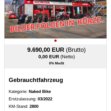
Karriere bei Motobike.de
Probefahrt vereinbaren
Inhaltsverzeichnis
Impressum
Datenschutz
9.690,00 EUR
(Brutto)
0,00 EUR
(Netto)
Gebrauchtwagen-Verkaufsbedingungen
0% MwSt
Über uns
Anfahrt & Routenplaner
Gebrauchtfahrzeug
Kategorie:
Naked Bike
Erstzulassung:
03/2022
KM-Stand:
2800