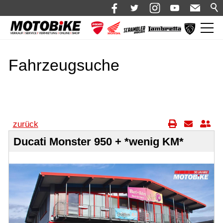
News
Fahrzeugsuche
Shop 🛒
Bikes
Alle Fahrzeuge
Neufahrzeuge
zurück
Motorrad mieten
Ducati Monster 950 + *wenig KM*
Bekleidung
Service
Über uns
Blog