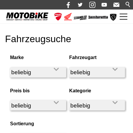
News
Fahrzeugsuche
Shop 🛒
Bikes
Marke
Fahrzeugart
Alle Fahrzeuge
Neufahrzeuge
Motorrad mieten
Preis bis
Kategorie
Bekleidung
Service
Über uns
Sortierung
Blog