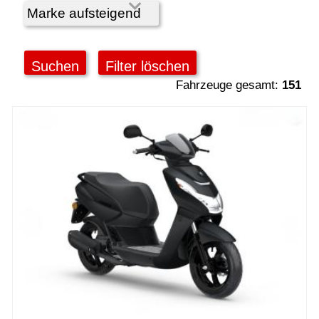
Karriere bei Motobike.de
Probefahrt vereinbaren
Inhaltsverzeichnis
Fahrzeuge gesamt:
151
Impressum
Datenschutz
Gebrauchtwagen-Verkaufsbedingungen
Über uns
Anfahrt & Routenplaner