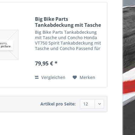
Big Bike Parts
Tankabdeckung mit Tasche
und...
Big Bike Parts Tankabdeckung
mit Tasche und Concho Honda
VT750 Spirit Tankabdeckung mit
Tasche und Concho Passend für
Honda VT750 Spirit Bj.2001-2008
Artikelnummer: H50353BO
79,95 € *
Vergleichen
Merken
Artikel pro Seite: