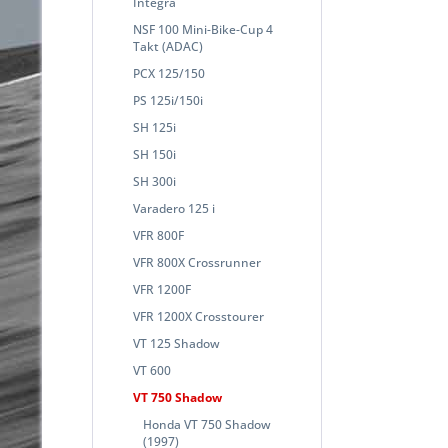
Integra
NSF 100 Mini-Bike-Cup 4
Takt (ADAC)
PCX 125/150
PS 125i/150i
SH 125i
SH 150i
SH 300i
Varadero 125 i
VFR 800F
VFR 800X Crossrunner
VFR 1200F
VFR 1200X Crosstourer
VT 125 Shadow
VT 600
VT 750 Shadow
Honda VT 750 Shadow
(1997)