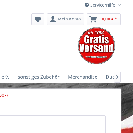
Service/Hilfe
Mein Konto
0,00 € *
le %
sonstiges Zubehör
Merchandise
Ducati E-Bik

007)