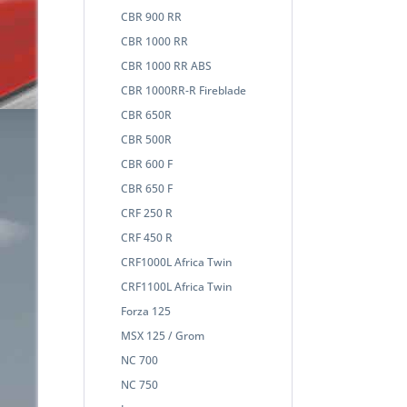
CBR 900 RR
CBR 1000 RR
CBR 1000 RR ABS
CBR 1000RR-R Fireblade
CBR 650R
CBR 500R
CBR 600 F
CBR 650 F
CRF 250 R
CRF 450 R
CRF1000L Africa Twin
CRF1100L Africa Twin
Forza 125
MSX 125 / Grom
NC 700
NC 750