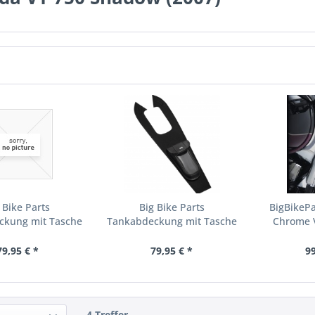
 Bike Parts
Big Bike Parts
BigBikePa
ckung mit Tasche
Tankabdeckung mit Tasche
Chrome V
und...
Honda...
79,95 € *
79,95 € *
99
4 Treffer