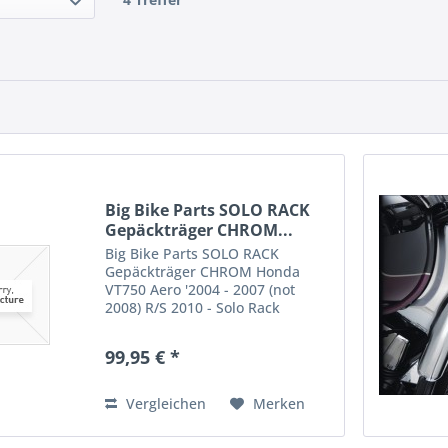
Big Bike Parts SOLO RACK
Gepäckträger CHROM...
Big Bike Parts SOLO RACK
Gepäckträger CHROM Honda
VT750 Aero '2004 - 2007 (not
2008) R/S 2010 - Solo Rack
Gepäckträger in Chrom Passend
für die Honda VT750 Aero
99,95 € *
Artikelnummer: 53431
Vergleichen
Merken