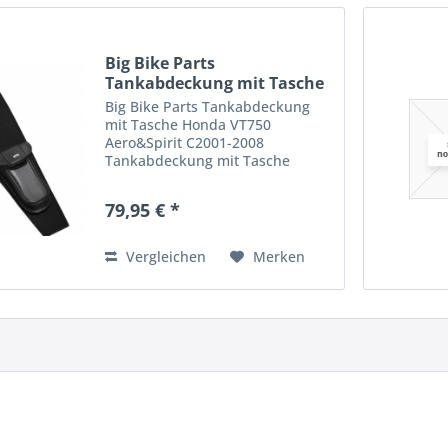
Big Bike Parts
Tankabdeckung mit Tasche
Honda...
Big Bike Parts Tankabdeckung
mit Tasche Honda VT750
Aero&Spirit C2001-2008
Tankabdeckung mit Tasche
Passend für Honda VT 750
Aero&Spirit C Baujahr 2001-2008
79,95 € *
Artikelnummer: H50353BK
Vergleichen
Merken