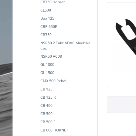
CB750 Hornet
CL500
Dax 125
CBR 650F
CB750
NSR50 2 Takt ADAC Minibike
Cup
NSR50 AC08
GL 1800
GL 1500
CMX 500 Rebel
CB 125 F
CB 125 R
CB 400
CB 500
CB 500 F
CB 600 HORNET