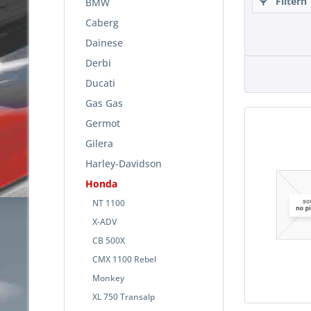
Filtern
BMW
Caberg
Dainese
Derbi
Ducati
Gas Gas
Germot
Gilera
Harley-Davidson
Honda
NT 1100
X-ADV
CB 500X
CMX 1100 Rebel
Monkey
XL 750 Transalp