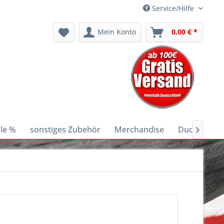
Service/Hilfe
Mein Konto
0,00 € *
le %
sonstiges Zubehör
Merchandise
Ducati E-Bik
