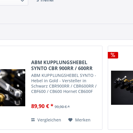
ABM KUPPLUNGSHEBEL
SYNTO CBR 900RR / 600RR
/...
ABM KUPPLUNGSHEBEL SYNTO -
Hebel in Gold - Versteller in
Schwarz CBR900RR / CBR600RR /
CBF600 / CB600 Hornet CB600F
Hornet PC41 2007-200 CBF600
PC43 ab 2008 CBF600 ABS PC43
89,90 € *
99,90 € *
ab 2008 CBF600S PC43 ab 2008
CBF600S ABS PC43 ab 2008
CBR600F...
Vergleichen
Merken