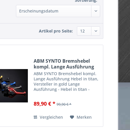
Sortierung:
Artikel pro Seite:
ABM SYNTO Bremshebel
kompl. Lange Ausführung
CB...
ABM SYNTO Bremshebel kompl.
Lange Ausführung Hebel in titan,
Versteller in gold Lange
Ausführung - Hebel in titan -
Versteller in gold passend an
z.B.: CB650F ABS RC75 ab 2014,
89,90 € *
99,90 € *
CBR650F ABS RC74 ab 2014 ,
CTX700N ABS RC68 ab 2014
NC700X /...
Vergleichen
Merken