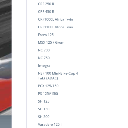
CRF 250 R
CRF 450 R
CRF1000L Africa Twin
CRF1100L Africa Twin
Forza 125
MSX 125 / Grom
NC 700
NC 750
Integra
NSF 100 Mini-Bike-Cup 4
Takt (ADAC)
PCX 125/150
PS 125i/150i
SH 125i
SH 150i
SH 300i
Varadero 125 i