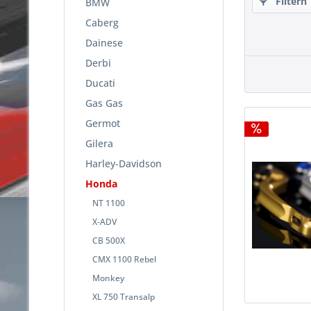
Filtern
BMW
Caberg
Dainese
Derbi
Ducati
Gas Gas
Germot
Gilera
Harley-Davidson
Honda
NT 1100
X-ADV
CB 500X
CMX 1100 Rebel
Monkey
XL 750 Transalp