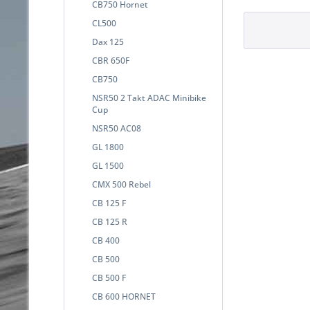
CB750 Hornet
CL500
Dax 125
CBR 650F
CB750
NSR50 2 Takt ADAC Minibike
Cup
NSR50 AC08
GL 1800
GL 1500
CMX 500 Rebel
CB 125 F
CB 125 R
CB 400
CB 500
CB 500 F
CB 600 HORNET