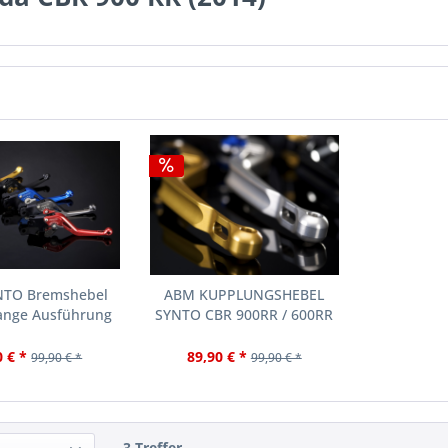
TO Bremshebel
ABM KUPPLUNGSHEBEL
ange Ausführung
SYNTO CBR 900RR / 600RR
CB...
/...
0 € *
89,90 € *
99,90 € *
99,90 € *
3 Treffer