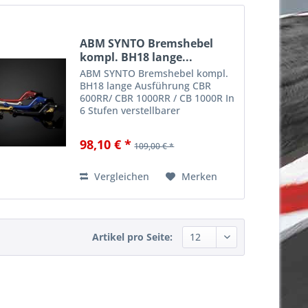
ABM SYNTO Bremshebel
kompl. BH18 lange...
ABM SYNTO Bremshebel kompl.
BH18 lange Ausführung CBR
600RR/ CBR 1000RR / CB 1000R In
6 Stufen verstellbarer
Präzisionshebel In vielen
modernen Farbkombinationen
98,10 € *
109,00 € *
lieferbar Während der Fahrt
einhändig verstellbar Perfekte
Ergonomie und...
Vergleichen
Merken
Artikel pro Seite: