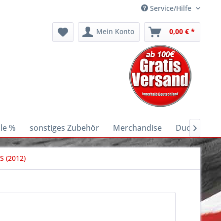
Service/Hilfe
Mein Konto
0,00 € *
le %
sonstiges Zubehör
Merchandise
Ducati E-Bik

S (2012)