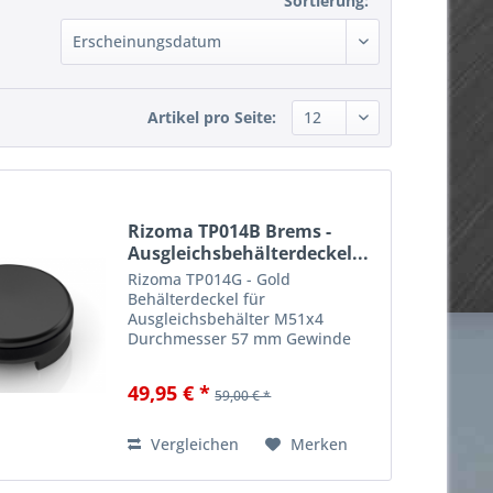
Sortierung:
Artikel pro Seite:
Rizoma TP014B Brems -
Ausgleichsbehälterdeckel...
Rizoma TP014G - Gold
Behälterdeckel für
Ausgleichsbehälter M51x4
Durchmesser 57 mm Gewinde
M51x4 Das schnittige und
sportive Design dieser
49,95 € *
59,00 € *
Abdeckungen ist ein Blickfang
auf Lenker und Motorradheck.
Durch die edlen Werkstoffe und
Vergleichen
Merken
die...