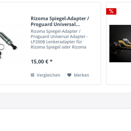
Rizoma Spiegel-Adapter /
Proguard Universal...
Rizoma Spiegel-Adapter /
Proguard Universal Adapter -
LP200B Lenkeradapter für
Rizoma Spiegel oder Rizoma
Proguard System Länge 50 mm
Lenker Innendurchmesser 13 - 20
15,00 € *
mm Teilenummer: LP200B
Vergleichen
Merken