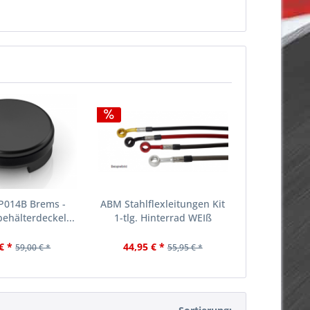
P014B Brems -
ABM Stahlflexleitungen Kit
ehälterdeckel...
1-tlg. Hinterrad WEIß
€ *
44,95 € *
59,00 € *
55,95 € *