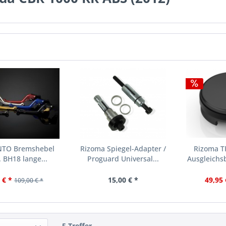
TO Bremshebel
Rizoma Spiegel-Adapter /
Rizoma T
 BH18 lange...
Proguard Universal...
Ausgleichsb
 € *
15,00 € *
49,95 
109,00 € *
5 Treffer