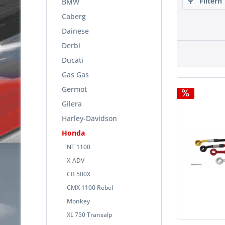
Filtern
BMW
Caberg
Dainese
Derbi
Ducati
Gas Gas
Germot
Gilera
Harley-Davidson
Honda
NT 1100
X-ADV
CB 500X
CMX 1100 Rebel
Monkey
XL 750 Transalp