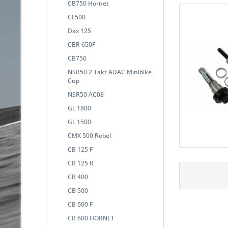
CB750 Hornet
CL500
Dax 125
CBR 650F
CB750
NSR50 2 Takt ADAC Minibike
Cup
NSR50 AC08
GL 1800
GL 1500
CMX 500 Rebel
CB 125 F
CB 125 R
CB 400
CB 500
CB 500 F
CB 600 HORNET