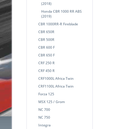
(2018)
Honda CBR 1000 RR ABS
(2019)
CBR 1000RR-R Fireblade
CBR 650R
CBR 500R
CBR 600 F
CBR 650 F
CRF 250 R
CRF 450 R
CRF1000L Africa Twin
CRF1100L Africa Twin
Forza 125
MSX 125 / Grom
NC 700
NC 750
Integra