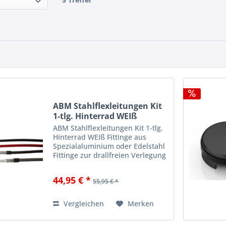
ABM Stahlflexleitungen Kit
1-tlg. Hinterrad WEIß
ABM Stahlflexleitungen Kit 1-tlg.
Hinterrad WEIß Fittinge aus
Spezialaluminium oder Edelstahl
Fittinge zur drallfreien Verlegung
ohne Spezialwerkzeug
verdrehbar Hochwertiges
44,95 € *
55,95 € *
Leitungsmaterial mit Innenseele
aus Teflon, ummantelt mit...
Vergleichen
Merken