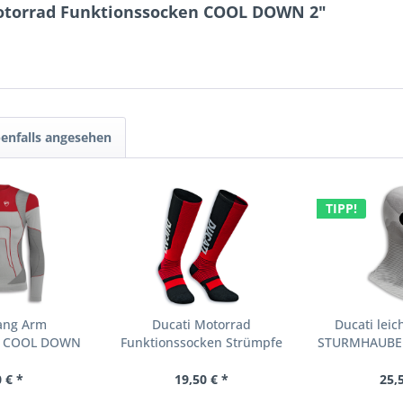
Motorrad Funktionssocken COOL DOWN 2"
enfalls angesehen
TIPP!
Lang Arm
Ducati Motorrad
Ducati lei
rt COOL DOWN
Funktionssocken Strümpfe
STURMHAUBE
rren
WARM UP 2
 € *
19,50 € *
25,