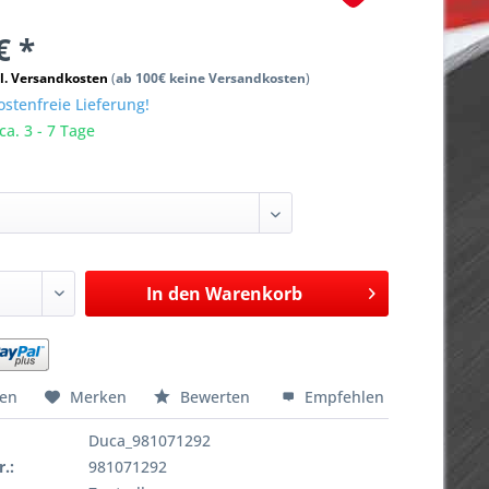
€ *
l. Versandkosten
(
ab 100€ keine Versandkosten
)
stenfreie Lieferung!
ca. 3 - 7 Tage
In den
Warenkorb
hen
Merken
Bewerten
Empfehlen
Duca_981071292
r.:
981071292