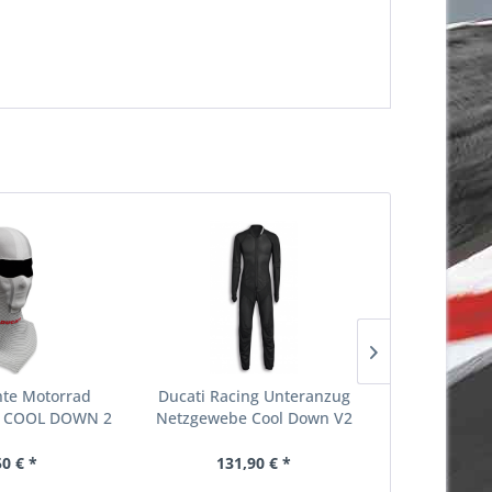
chte Motorrad
Ducati Racing Unteranzug
Ducati Sch
 COOL DOWN 2
Netzgewebe Cool Down V2
50 € *
131,90 € *
ab 1