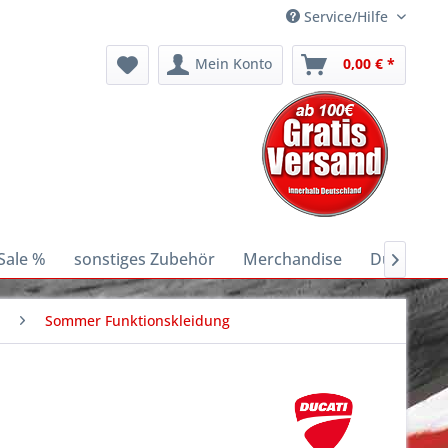
Service/Hilfe
Mein Konto
0,00 € *
Sale %
sonstiges Zubehör
Merchandise
Ducati E-B

Sommer Funktionskleidung