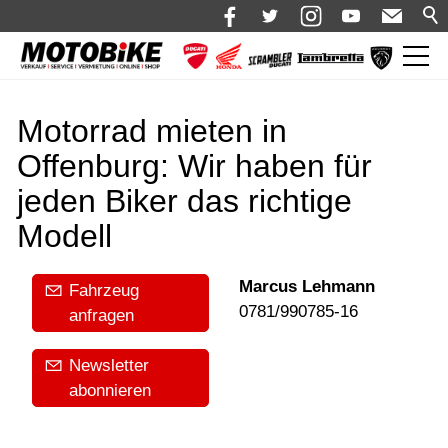
News
Motorrad mieten in
Shop 🛒
Offenburg: Wir haben für
Bikes
jeden Biker das richtige
Motorrad mieten
Modell
Bekleidung
Marcus Lehmann
Fahrzeug
Service
0781/990785-16
anfragen
Über uns
Newsletter
Blog
abonnieren
Karriere bei Motobike.de