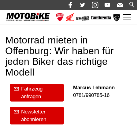
News
Motorrad mieten in
Shop 🛒
Offenburg: Wir haben für
Bikes
jeden Biker das richtige
Motorrad mieten
Modell
Bekleidung
Marcus Lehmann
Fahrzeug
Service
0781/990785-16
anfragen
Über uns
Newsletter
Blog
abonnieren
Karriere bei Motobike.de