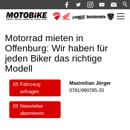
News
Motorrad mieten in
Shop 🛒
Offenburg: Wir haben für
Bikes
jeden Biker das richtige
Motorrad mieten
Modell
Bekleidung
Maximilian Jörger
Fahrzeug
Service
0781/990785-20
anfragen
Über uns
Newsletter
Blog
abonnieren
Karriere bei Motobike.de