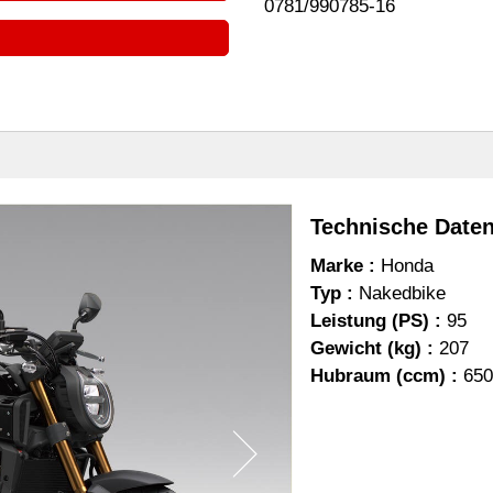
0781/990785-16
Technische Date
Marke :
Honda
Typ :
Nakedbike
Leistung (PS) :
95
Gewicht (kg) :
207
Hubraum (ccm) :
650