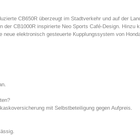
eduzierte CB650R überzeugt im Stadtverkehr und auf der La
von der CB1000R inspirierte Neo Sports Café-Design. Hinzu
he neue elektronisch gesteuerte Kupplungssystem von Hond
an.
lten?
llkaskoversicherung mit Selbstbeteiligung gegen Aufpreis.
lässig.