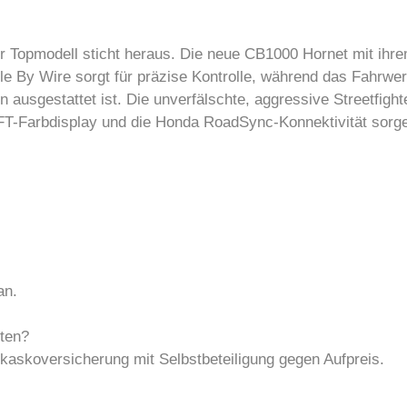
ser Topmodell sticht heraus. Die neue CB1000 Hornet mit ihr
ttle By Wire sorgt für präzise Kontrolle, während das Fah
usgestattet ist. Die unverfälschte, aggressive Streetfight
FT-Farbdisplay und die Honda RoadSync-Konnektivität sorgen
an.
lten?
llkaskoversicherung mit Selbstbeteiligung gegen Aufpreis.