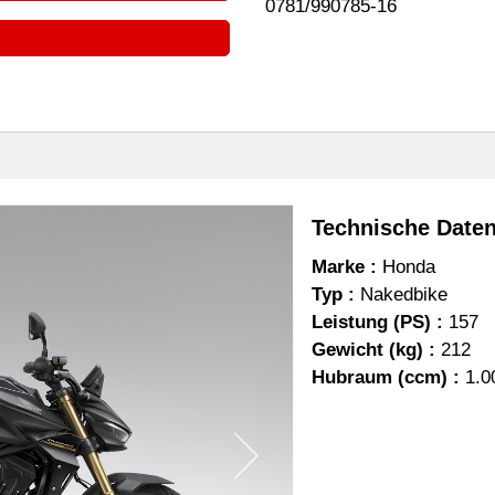
0781/990785-16
Technische Date
Marke :
Honda
Typ :
Nakedbike
Leistung (PS) :
157
Gewicht (kg) :
212
Hubraum (ccm) :
1.0