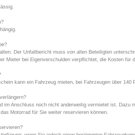
lässig.
n?
bhängig.
abe?
uhalten. Der Unfallbericht muss von allen Beteiligten untersc
der Mieter bei Eigenverschulden verpflichtet, die Kosten fü
?
schein kann ein Fahrzeug mieten, bei Fahrzeugen über 140 P
verlängern?
d im Anschluss noch nicht anderweitig vermietet ist. Dazu 
das Motorrad für Sie weiter reservieren können.
servieren?
 Verfügung, wenn Sie jedoch einen bestimmten Fahrzeugtyp