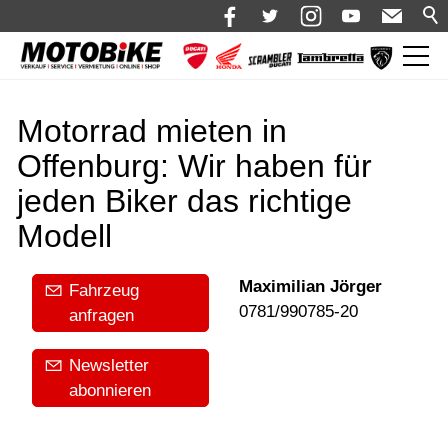
News
Motorrad mieten in
Shop 🛒
Offenburg: Wir haben für
Bikes
jeden Biker das richtige
Motorrad mieten
Modell
Bekleidung
Maximilian Jörger
Fahrzeug
Service
0781/990785-20
anfragen
Über uns
Newsletter
Blog
abonnieren
Karriere bei Motobike.de