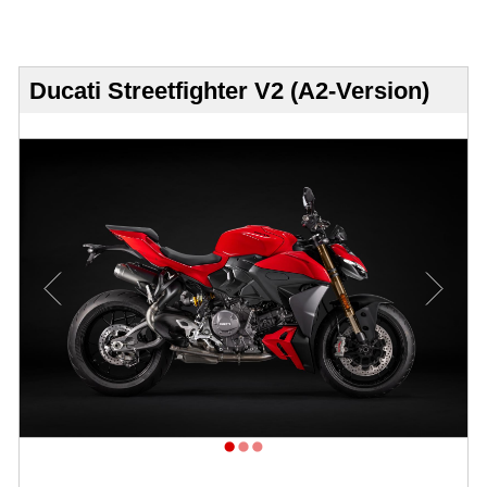
Probefahrt vereinbaren
Inhaltsverzeichnis
Ducati Streetfighter V2 (A2-Version)
Impressum
Datenschutz
Gebrauchtwagen-Verkaufsbedingungen
Über uns
Anfahrt & Routenplaner