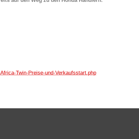
eits auf den Weg zu den Honda Händlern.
frica-Twin-Preise-und-Verkaufsstart.php