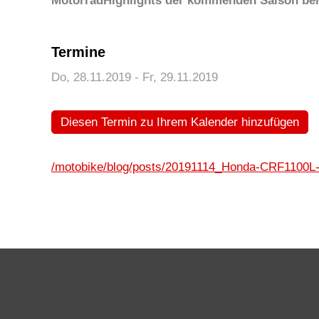
MotorradHighlights der kommenden Saison ber
Termine
Do, 28.11.2019
- Fr, 29.11.2019
Diesen Termin zu Ihrem Kalender hinzufügen
/motobike/blog/posts/20191114_Honda-CRF1100L-A