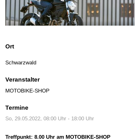
Probefahrt vereinbaren
Inhaltsverzeichnis
Impressum
Datenschutz
Ort
Gebrauchtwagen-Verkaufsbedingungen
Schwarzwald
Über uns
Anfahrt & Routenplaner
Veranstalter
MOTOBIKE-SHOP
Termine
So, 29.05.2022
, 08:00
Uhr
- 18:00
Uhr
Treffpunkt: 8.00 Uhr am MOTOBIKE-SHOP