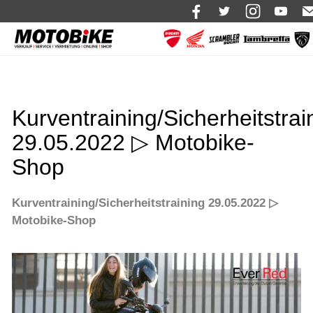
News
Shop 🛒
Kurventraining/Sicherheitstrai
Bikes
29.05.2022 ▷ Motobike-
Motorrad mieten
Shop
Bekleidung
Kurventraining/Sicherheitstraining 29.05.2022 ▷
Service
Motobike-Shop
Über uns
Blog
Karriere bei Motobike.de