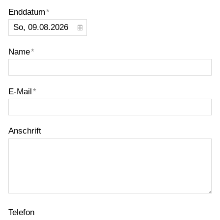
Probefahrt vereinbaren
Enddatum
*
Inhaltsverzeichnis
Impressum
Name
*
Datenschutz
Gebrauchtwagen-Verkaufsbedingungen
E-Mail
*
Über uns
Anfahrt & Routenplaner
Anschrift
Telefon