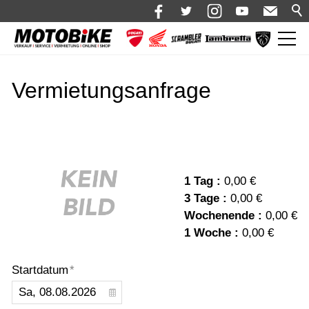
News
Vermietungsanfrage
Shop 🛒
Bikes
Motorrad mieten
Bekleidung
1 Tag :
0,00 €
3 Tage :
0,00 €
Service
Wochenende :
0,00 €
Über uns
1 Woche :
0,00 €
Blog
Startdatum
*
Karriere bei Motobike.de