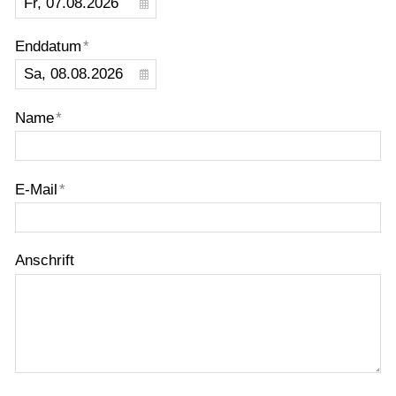
Probefahrt vereinbaren
Inhaltsverzeichnis
Enddatum
*
Impressum
Datenschutz
Name
*
Gebrauchtwagen-Verkaufsbedingungen
Über uns
E-Mail
*
Anfahrt & Routenplaner
Anschrift