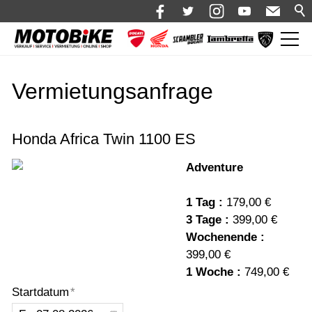
News
Vermietungsanfrage
Shop 🛒
Bikes
Honda Africa Twin 1100 ES
Motorrad mieten
Adventure
Bekleidung
1 Tag :
179,00 €
Service
3 Tage :
399,00 €
Über uns
Wochenende :
399,00 €
Blog
1 Woche :
749,00 €
Karriere bei Motobike.de
Startdatum
*