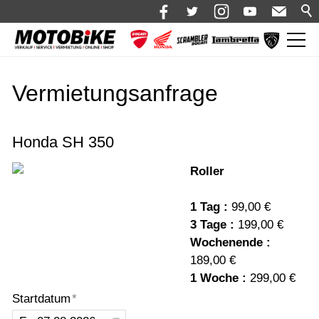
News
Vermietungsanfrage
Shop 🛒
Bikes
Honda SH 350
Motorrad mieten
Roller
Bekleidung
1 Tag :
99,00 €
Service
3 Tage :
199,00 €
Über uns
Wochenende :
189,00 €
Blog
1 Woche :
299,00 €
Karriere bei Motobike.de
Startdatum
*