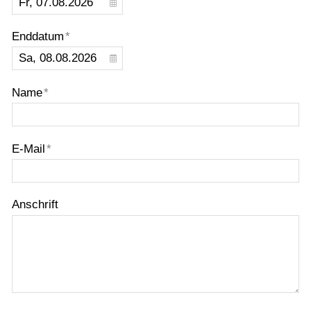
Probefahrt vereinbaren
Inhaltsverzeichnis
Enddatum
*
Impressum
Datenschutz
Name
*
Gebrauchtwagen-Verkaufsbedingungen
Über uns
E-Mail
*
Anfahrt & Routenplaner
Anschrift