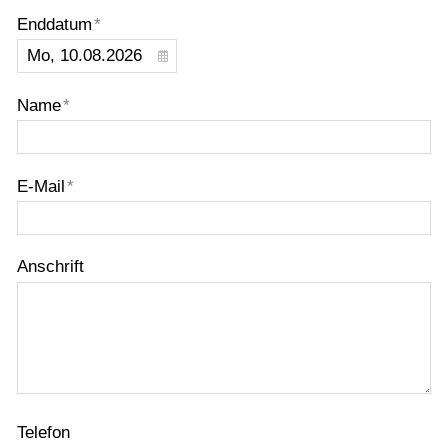
Probefahrt vereinbaren
Enddatum
*
Inhaltsverzeichnis
Impressum
Name
*
Datenschutz
Gebrauchtwagen-Verkaufsbedingungen
E-Mail
*
Über uns
Anfahrt & Routenplaner
Anschrift
Telefon