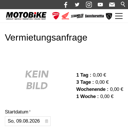
News
Vermietungsanfrage
Shop 🛒
Bikes
Motorrad mieten
Bekleidung
1 Tag :
0,00 €
3 Tage :
0,00 €
Service
Wochenende :
0,00 €
Über uns
1 Woche :
0,00 €
Blog
Startdatum
*
Karriere bei Motobike.de