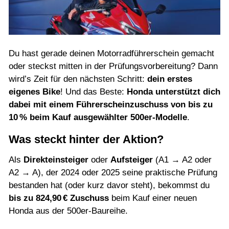
Probefahrt vereinbaren
Inhaltsverzeichnis
Impressum
Du hast gerade deinen Motorradführerschein gemacht
Datenschutz
oder steckst mitten in der Prüfungsvorbereitung? Dann
wird’s Zeit für den nächsten Schritt:
dein erstes
Gebrauchtwagen-Verkaufsbedingungen
eigenes Bike
! Und das Beste:
Honda unterstützt dich
Über uns
dabei mit einem Führerscheinzuschuss von bis zu
10 % beim Kauf ausgewählter 500er-Modelle
.
Anfahrt & Routenplaner
Was steckt hinter der Aktion?
Als
Direkteinsteiger
oder
Aufsteiger
(A1 → A2 oder
A2 → A), der 2024 oder 2025 seine praktische Prüfung
bestanden hat (oder kurz davor steht), bekommst du
bis zu 824,90 € Zuschuss
beim Kauf einer neuen
Honda aus der 500er-Baureihe.