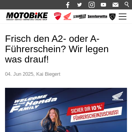
News
Frisch den A2- oder A-
Shop 🛒
Führerschein? Wir legen
Bikes
was drauf!
Motorrad mieten
04. Jun 2025
Kai Biegert
Bekleidung
Service
Über uns
Blog
Karriere bei Motobike.de