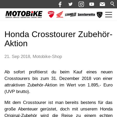
News
Honda Crosstourer Zubehör-
Shop 🛒
Aktion
Bikes
Motorrad mieten
21. Sep 2018
Motobike-Shop
Bekleidung
Ab sofort profitierst du beim Kauf eines neuen
Service
Crosstourers bis zum 31. Dezember 2018 von einer
attraktiven Zubehör-Aktion im Wert von 1.895,- Euro
Über uns
(UVP brutto).
Blog
Mit dem Crosstourer ist man bereits bestens für das
Karriere bei Motobike.de
große Abenteuer gerüstet, doch mit unserem Honda
Original-Zubehör wird die Reise zu einem echten