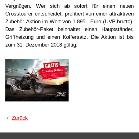
Probefahrt vereinbaren
Vergnügen. Wer sich ab sofort für einen neuen
Crosstourer entscheidet, profitiert von einer attraktiven
Inhaltsverzeichnis
Zubehör-Aktion im Wert von 1.895,- Euro (UVP brutto).
Impressum
Das Zubehör-Paket beinhaltet einen Hauptständer,
Griffheizung und einen Koffersatz. Die Aktion ist bis
Datenschutz
zum 31. Dezember 2018 gültig.
Gebrauchtwagen-Verkaufsbedingungen
Über uns
Anfahrt & Routenplaner
Zurück