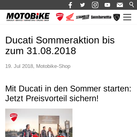
News
Ducati Sommeraktion bis
Shop 🛒
zum 31.08.2018
Bikes
Motorrad mieten
19. Jul 2018
Motobike-Shop
Bekleidung
Mit Ducati in den Sommer starten:
Service
Jetzt Preisvorteil sichern!
Über uns
Blog
Karriere bei Motobike.de