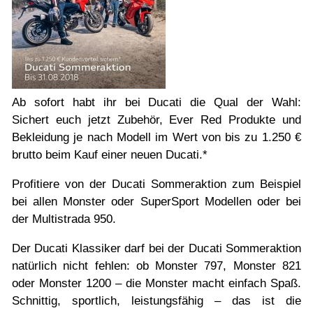
Probefahrt vereinbaren
Inhaltsverzeichnis
Impressum
Datenschutz
Ab sofort habt ihr bei Ducati die Qual der Wahl:
Gebrauchtwagen-Verkaufsbedingungen
Sichert euch jetzt Zubehör, Ever Red Produkte und
Bekleidung je nach Modell im Wert von bis zu 1.250 €
Über uns
brutto beim Kauf einer neuen Ducati.*
Anfahrt & Routenplaner
Profitiere von der Ducati Sommeraktion zum Beispiel
bei allen Monster oder SuperSport Modellen oder bei
der Multistrada 950.
Der Ducati Klassiker darf bei der Ducati Sommeraktion
natürlich nicht fehlen: ob Monster 797, Monster 821
oder Monster 1200 – die Monster macht einfach Spaß.
Schnittig, sportlich, leistungsfähig – das ist die