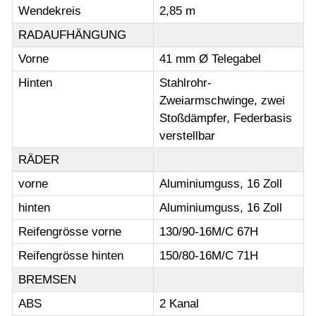
Wendekreis
2,85 m
RADAUFHÄNGUNG
Vorne
41 mm Ø Telegabel
Hinten
Stahlrohr-
Zweiarmschwinge, zwei
Stoßdämpfer, Federbasis
verstellbar
RÄDER
vorne
Aluminiumguss, 16 Zoll
hinten
Aluminiumguss, 16 Zoll
Reifengrösse vorne
130/90-16M/C 67H
Reifengrösse hinten
150/80-16M/C 71H
BREMSEN
ABS
2 Kanal