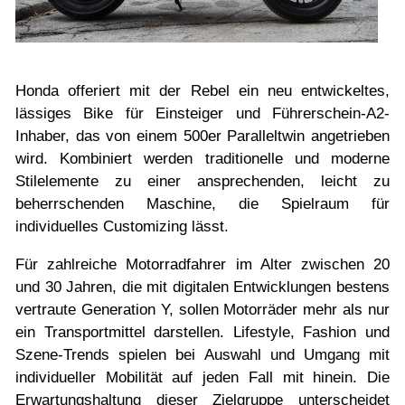
Probefahrt vereinbaren
Inhaltsverzeichnis
Impressum
Honda offeriert mit der Rebel ein neu entwickeltes,
Datenschutz
lässiges Bike für Einsteiger und Führerschein-A2-
Inhaber, das von einem 500er Paralleltwin angetrieben
Gebrauchtwagen-Verkaufsbedingungen
wird. Kombiniert werden traditionelle und moderne
Stilelemente zu einer ansprechenden, leicht zu
Über uns
beherrschenden Maschine, die Spielraum für
Anfahrt & Routenplaner
individuelles Customizing lässt.
Für zahlreiche Motorradfahrer im Alter zwischen 20
und 30 Jahren, die mit digitalen Entwicklungen bestens
vertraute Generation Y, sollen Motorräder mehr als nur
ein Transportmittel darstellen. Lifestyle, Fashion und
Szene-Trends spielen bei Auswahl und Umgang mit
individueller Mobilität auf jeden Fall mit hinein. Die
Erwartungshaltung dieser Zielgruppe unterscheidet