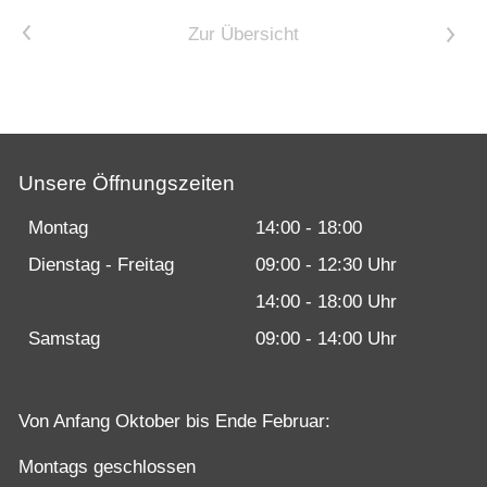
Karriere bei Motobike.de
<
Zur Übersicht
>
Probefahrt vereinbaren
Inhaltsverzeichnis
Impressum
Unsere Öffnungszeiten
Datenschutz
Montag
14:00 - 18:00
Gebrauchtwagen-Verkaufsbedingungen
Dienstag - Freitag
09:00 - 12:30 Uhr
Über uns
14:00 - 18:00 Uhr
Anfahrt & Routenplaner
Samstag
09:00 - 14:00 Uhr
Von Anfang Oktober bis Ende Februar:
Montags geschlossen