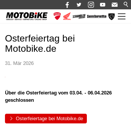
News
Osterfeiertag bei
Aktuelles
Motobike.de
Termine & Veranstaltungen
Shop 🛒
31. Mär 2026
Bikes
Motorrad mieten
Über die Osterfeiertag vom 03.04. - 06.04.2026
Bekleidung
geschlossen
Service
Über uns
Osterfeiertage bei Motobike.de
Blog