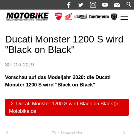
News
Ducati Monster 1200 S wird
Aktuelles
"Black on Black"
Termine & Veranstaltungen
Shop 🛒
30. Okt 2019
Bikes
Vorschau auf das Modeljahr 2020: die Ducati
Motorrad mieten
Monster 1200 S wird "Black on Black"
Bekleidung
Ducati Monster 1200 S wird Black on Black ▷
Service
Motobike.de
Über uns
Blog
<
Zur Übersicht
>