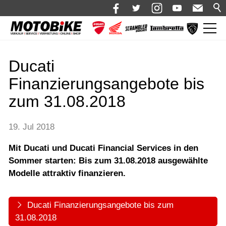
News
Ducati
Aktuelles
Finanzierungsangebote bis
Termine & Veranstaltungen
zum 31.08.2018
Shop 🛒
Bikes
19. Jul 2018
Motorrad mieten
Mit Ducati und Ducati Financial Services in den
Sommer starten: Bis zum 31.08.2018 ausgewählte
Bekleidung
Modelle attraktiv finanzieren.
Service
Über uns
Ducati Finanzierungsangebote bis zum
31.08.2018
Blog