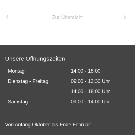
Karriere bei Motobike.de
<
Zur Übersicht
>
Probefahrt vereinbaren
Inhaltsverzeichnis
Impressum
Datenschutz
Unsere Öffnungszeiten
Gebrauchtwagen-Verkaufsbedingungen
Montag
14:00 - 18:00
Über uns
Dienstag - Freitag
09:00 - 12:30 Uhr
14:00 - 18:00 Uhr
Anfahrt & Routenplaner
Samstag
09:00 - 14:00 Uhr
Von Anfang Oktober bis Ende Februar: