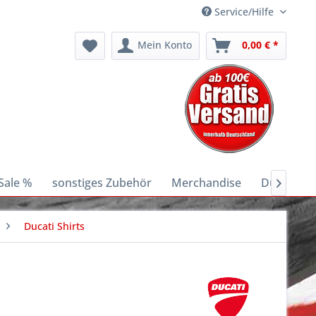
Service/Hilfe
Mein Konto
0,00 € *
Sale %
sonstiges Zubehör
Merchandise
Ducati E-B

Ducati Shirts