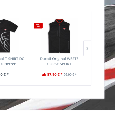
nal T-SHIRT DC
Ducati Original WESTE
Ducati Sw
.0 Herren
CORSE SPORT
Sport R
50 € *
ab 87,90 € *
ab 85,95
96,90 € *