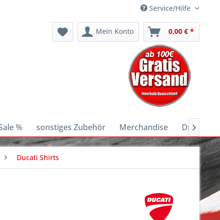
Service/Hilfe
Mein Konto
0,00 € *
Sale %
sonstiges Zubehör
Merchandise
Ducati E-B

Ducati Shirts