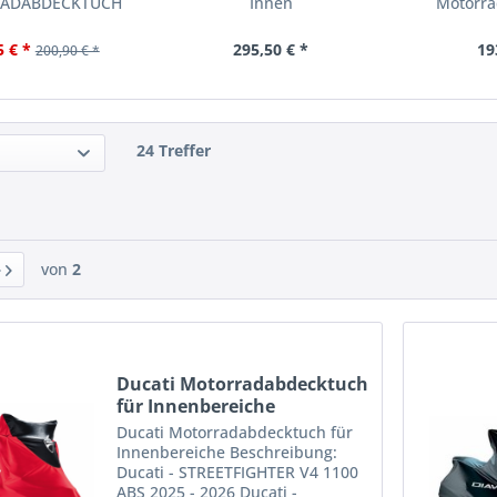
ADABDECKTUCH
Innen
Motorra
 Multistrada V4
I
5 € *
295,50 € *
19
200,90 € *
24 Treffer
von
2
Ducati Motorradabdecktuch
für Innenbereiche
Ducati Motorradabdecktuch für
Innenbereiche Beschreibung:
Ducati - STREETFIGHTER V4 1100
ABS 2025 - 2026 Ducati -