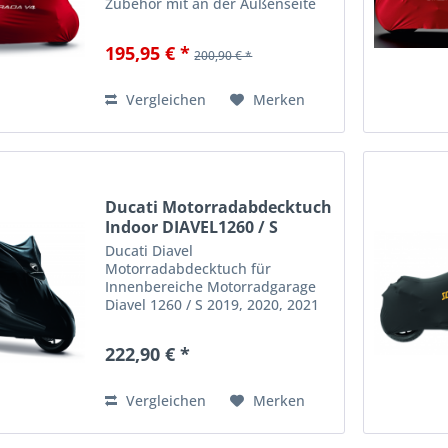
Zubehör mit an der Außenseite
angebrachtem Ducati
Performance Logo. Schützt das
195,95 € *
200,90 € *
Motorrad vor Staub und Kratzern,
ohne auf den unverkennbaren
Ducati Stil...
Vergleichen
Merken
Ducati Motorradabdecktuch
Indoor DIAVEL1260 / S
Ducati Diavel
Motorradabdecktuch für
Innenbereiche Motorradgarage
Diavel 1260 / S 2019, 2020, 2021
schützt vor Staub und Schmutz
weiches elastisches Gewebe
222,90 € *
Ducati Performance Logo auf der
Front Seite brandneue Grafik
Farbe: schwarz...
Vergleichen
Merken