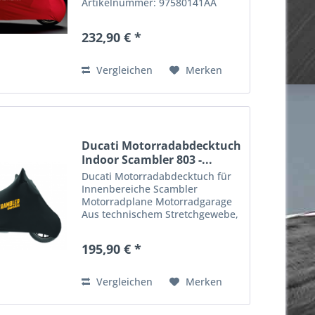
Artikelnummer: 97580141AA
schützt vor Staub und Schmutz
weiches elastisches Gewebe
232,90 € *
Ducati Performance Logo / Seite
passend für Streetfighter V4
Exklusive...
Vergleichen
Merken
Ducati Motorradabdecktuch
Indoor Scambler 803 -...
Ducati Motorradabdecktuch für
Innenbereiche Scambler
Motorradplane Motorradgarage
Aus technischem Stretchgewebe,
maßgefertigt für die Scrambler
800 - 1100 und mit spezifischen
195,90 € *
Logo auf der Außenseite. Für den
Schutz des Motorrads vor...
Vergleichen
Merken