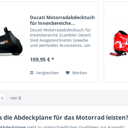
Ducati Motorradabdecktuch
für Innenbereiche...
Ducati Motorradabdecktuch für
Innenbereiche Scambler Desert
Sled Ausgezeichnetes Gewebe
und wertvolles Accessoires, um
das Juwel auf zwei Rädern vor
Staub und Kratzern zu schützen.
159,95 € *
Artikelnummer: 97580081A
Vergleichen
Merken
von
2
 die Abdeckplane für das Motorrad leisten
 Abdeckplane
steht in unterschiedlichen Qualitäten zur Auswahl: