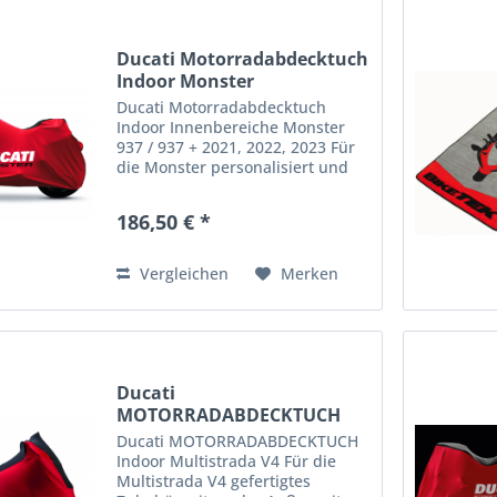
Ducati Motorradabdecktuch
Indoor Monster
Ducati Motorradabdecktuch
Indoor Innenbereiche Monster
937 / 937 + 2021, 2022, 2023 Für
die Monster personalisiert und
aus hochwertigen Materialien
gefertigt. Schützt das Motorrad
186,50 € *
vor Staub und im Winter vor
Feuchtigkeit, damit es für...
Vergleichen
Merken
Ducati
MOTORRADABDECKTUCH
Indoor Multistrada V4
Ducati MOTORRADABDECKTUCH
Indoor Multistrada V4 Für die
Multistrada V4 gefertigtes