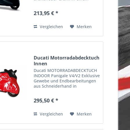
Accessoire kombiniert, das das
Motorrad in der Nacht und im
213,95 € *
Winter vor Staub und
Feuchtigkeit schützt und es für...
Vergleichen
Merken
Ducati Motorradabdecktuch
Innen
Ducati MOTORRADABDECKTUCH
INDOOR Panigale V4/V2 Exklusive
Gewebe und Endbearbeitungen
aus Schneiderhand in
Kombination mit einer neuen
Grafik, das sind die Faktoren
295,50 € *
dieses Zubehörteil, das das
Motorrad nachts und im Winter
vor Staub und...
Vergleichen
Merken