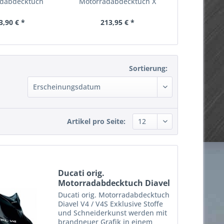
dabdecktuch
Motorradabdecktuch X
wasse
ndoor...
Diavel / S
Motorrad
3,90 € *
213,95 € *
169,95 €
Sortierung:
Artikel pro Seite:
Ducati orig.
Motorradabdecktuch Diavel
V4
Ducati orig. Motorradabdecktuch
Diavel V4 / V4S Exklusive Stoffe
und Schneiderkunst werden mit
brandneuer Grafik in einem