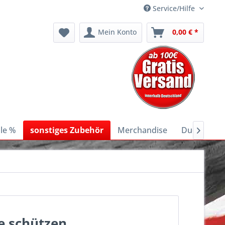
Service/Hilfe
Mein Konto
0,00 € *
le %
sonstiges Zubehör
Merchandise
Ducati E-Bi

e schützen