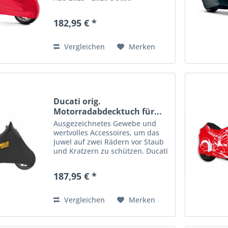
STREETFIGHTER V4 1100 S ABS
2025 - 2026 Dieses exklusive
182,95 € *
Zubehör wurde entwickelt, um
Ihr Motorrad zu schützen und
seinen...
Vergleichen
Merken
Ducati orig.
Motorradabdecktuch für...
Ausgezeichnetes Gewebe und
wertvolles Accessoires, um das
Juwel auf zwei Rädern vor Staub
und Kratzern zu schützen. Ducati
orig. Motorradabdecktuch für
Innenbereiche Scambler passend
187,95 € *
für: Scrambler Icon 2. Gen ab
2023 - 2024 - 2025 -...
Vergleichen
Merken