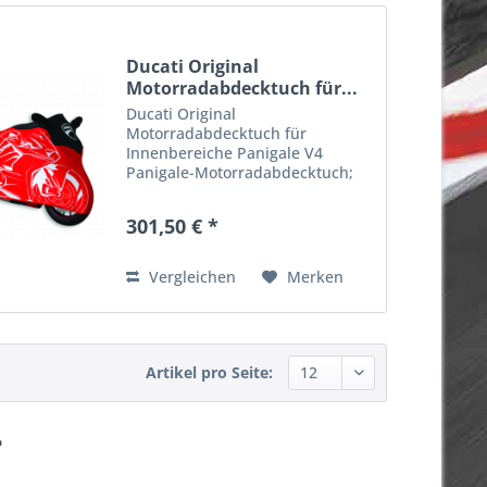
Ducati Original
Motorradabdecktuch für...
Ducati Original
Motorradabdecktuch für
Innenbereiche Panigale V4
Panigale-Motorradabdecktuch;
exklusive Gewebe und
hochwertige Verarbeitung mit
301,50 € *
einer exklusiven Grafik verneint
Ducati-Teilenummer 97580091A
Vergleichen
Merken
Artikel pro Seite:
?