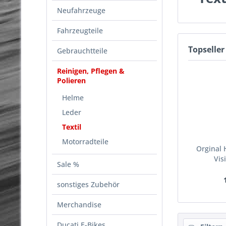
Neufahrzeuge
Fahrzeugteile
Topseller
Gebrauchtteile
Reinigen, Pflegen &
Polieren
Helme
Leder
Textil
Motorradteile
Orginal
Vis
Sale %
sonstiges Zubehör
Merchandise
Ducati E-Bikes