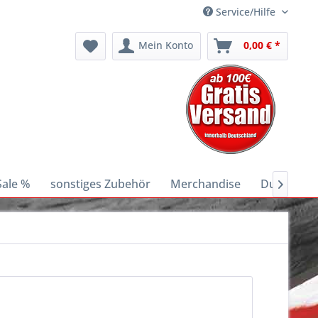
Service/Hilfe
Mein Konto
0,00 € *
Sale %
sonstiges Zubehör
Merchandise
Ducati E-B
