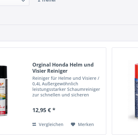
Orginal Honda Helm und
Visier Reiniger
Reiniger für Helme und Visiere /
0,4L Außergewöhnlich
leistungsstarker Schaumreiniger
zur schnellen und sicheren
Entfernung von Schmutz, Staub,
Dreck, Schnee, Schweiß und
12,95 € *
öligen Rückständen von
Motorradhelm und Visier sowie
zur...
Vergleichen
Merken