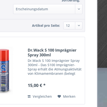
Sortierung:
Artikel pro Seite:
Dr.Wack S 100 Imprägnier
Spray 300ml
Dr.Wack S 100 Imprägnier Spray
300ml - Das S100 Imprägnier-
Spray erhält die Atmungsaktivität
von Klimamembranen (belegt
durch Gutachten) und schützt die
Kleidung vor Ausbleichen durch
15,00 € *
UV-Strahlung. - Textilien und
Leder, die der...
Vergleichen
Merken