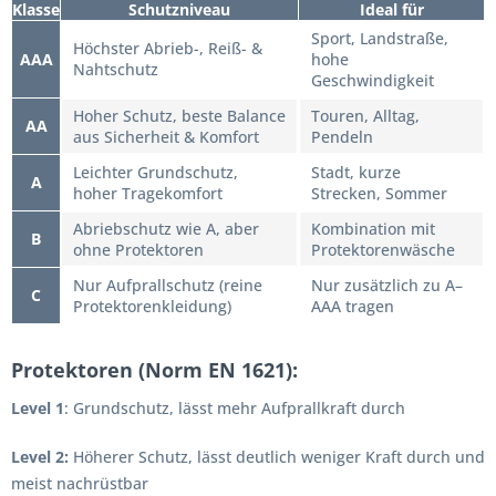
Klasse
Schutzniveau
Ideal für
Sport, Landstraße,
Höchster Abrieb-, Reiß- &
AAA
hohe
Nahtschutz
Geschwindigkeit
Hoher Schutz, beste Balance
Touren, Alltag,
AA
aus Sicherheit & Komfort
Pendeln
Leichter Grundschutz,
Stadt, kurze
A
hoher Tragekomfort
Strecken, Sommer
Abriebschutz wie A, aber
Kombination mit
B
ohne Protektoren
Protektorenwäsche
Nur Aufprallschutz (reine
Nur zusätzlich zu A–
C
Protektorenkleidung)
AAA tragen
Protektoren (Norm EN 1621):
Level 1
: Grundschutz, lässt mehr Aufprallkraft durch
Level 2:
Höherer Schutz, lässt deutlich weniger Kraft durch und
meist nachrüstbar