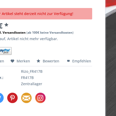
 Artikel steht derzeit nicht zur Verfügung!
€ *
l. Versandkosten
(
ab 100€ keine Versandkosten
)
uf, Artikel nicht mehr verfügbar.
hen
Merken
Bewerten
Empfehlen
Rizo_FR417B
r.:
FR417B
Zentrallager