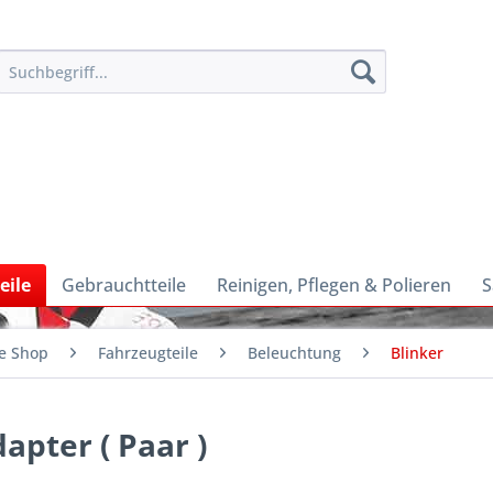
eile
Gebrauchtteile
Reinigen, Pflegen & Polieren
S
e Shop
Fahrzeugteile
Beleuchtung
Blinker
apter ( Paar )