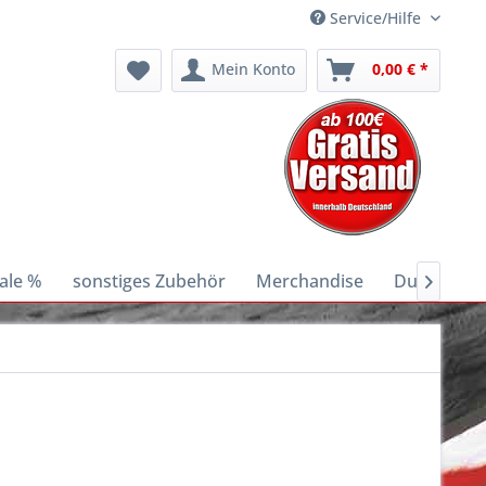
Service/Hilfe
Mein Konto
0,00 € *
ale %
sonstiges Zubehör
Merchandise
Ducati E-Bi
