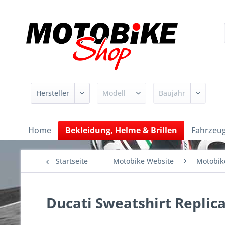
Home
Bekleidung, Helme & Brillen
Fahrzeug
Startseite
Motobike Website
Motobik
Ducati Sweatshirt Replic