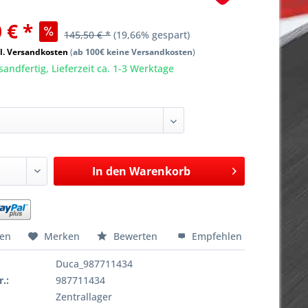
 € *
145,50 € *
(19,66% gespart)
l. Versandkosten
(
ab 100€ keine Versandkosten
)
sandfertig, Lieferzeit ca. 1-3 Werktage
In den
Warenkorb
hen
Merken
Bewerten
Empfehlen
Duca_987711434
r.:
987711434
Zentrallager