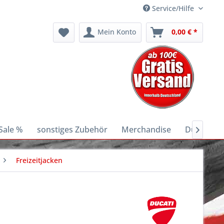
Service/Hilfe
Mein Konto
0,00 € *
Sale %
sonstiges Zubehör
Merchandise
Ducati E-B

Freizeitjacken