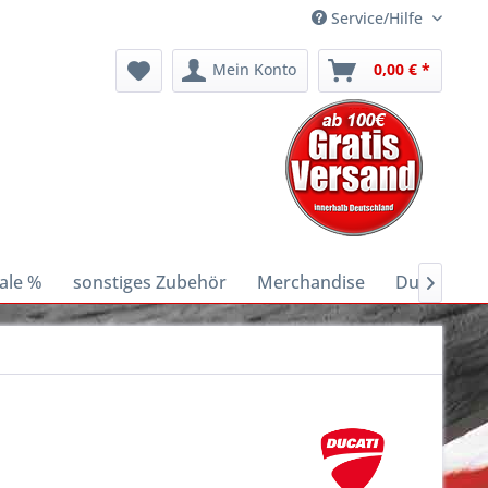
Service/Hilfe
Mein Konto
0,00 € *
ale %
sonstiges Zubehör
Merchandise
Ducati E-Bi
